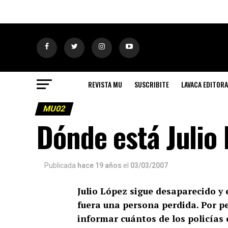
REVISTA MU
SUSCRIBITE
LAVACA EDITORA
MU02
Dónde está Julio 
Publicada
hace 19 años
el
03/03/2007
Julio López sigue desaparecido y 
fuera una persona perdida. Por pe
informar cuántos de los policías 