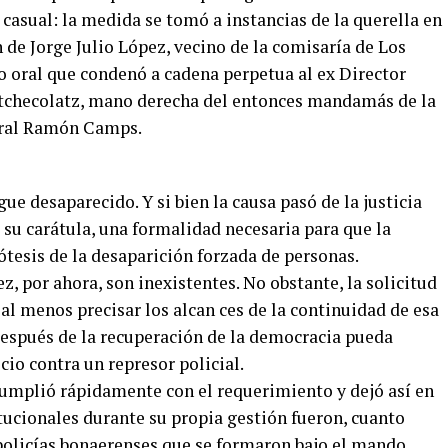
 casual: la medida se tomó a instancias de la querella en
n de Jorge Julio López, vecino de la comisaría de Los
cio oral que condenó a cadena perpetua al ex Director
Etchecolatz, mano derecha del entonces mandamás de la
neral Ramón Camps.
ue desaparecido. Y si bien la causa pasó de la justicia
ó su carátula, una formalidad necesaria para que la
pótesis de la desaparición forzada de personas.
z, por ahora, son inexistentes. No obstante, la solicitud
al menos precisar los alcan ces de la continuidad de esa
después de la recuperación de la democracia pueda
cio contra un represor policial.
 cumplió rápidamente con el requerimiento y dejó así en
tucionales durante su propia gestión fueron, cuanto
 policías bonaerenses que se formaron bajo el mando