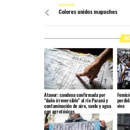
ANTERIOR
Colores unidos mapuches
NO
Atanor: condena confirmada por
Femici
“daño irreversible” al río Paraná y
perdida
contaminación de aire, suelo y agua
vivo
con agrotóxicos