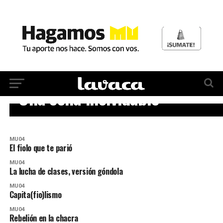
MU04
Una cena inolvidable
MU04
El fiolo que te parió
MU04
La lucha de clases, versión góndola
MU04
Capita(fio)lismo
MU04
Rebelión en la chacra