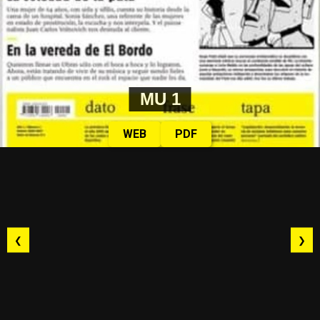
MU 1
WEB
PDF
❮
❯