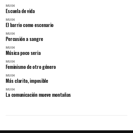
MU04
Escuela de vida
MU04
El barrio como escenario
MU04
Percusión a sangre
MU04
Música poco seria
MU04
Feminismo de otro género
MU04
Más clarito, imposible
MU04
La comunicación mueve montañas