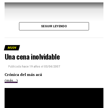
SEGUIR LEYENDO
MU04
Una cena inolvidable
Publicada
hace 19 años
el
03/04/2007
Crónica del más acá
(más…)