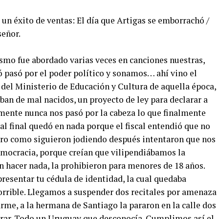
un éxito de ventas: El día que Artigas se emborrachó /
señor.
ismo fue abordado varias veces en canciones nuestras,
ó pasó por el poder político y sonamos… ahí vino el
 del Ministerio de Educación y Cultura de aquella época,
ban de mal nacidos, un proyecto de ley para declarar a
almente nunca nos pasó por la cabeza lo que finalmente
al final quedó en nada porque el fiscal entendió que no
ro como siguieron jodiendo después intentaron que nos
democracia, porque creían que vilipendiábamos la
 hacer nada, la prohibieron para menores de 18 años.
resentar tu cédula de identidad, la cual quedaba
horrible. Llegamos a suspender dos recitales por amenaza
rme, a la hermana de Santiago la pararon en la calle dos
estrar. Todo un Uruguay que desconocía. Cumplimos así el