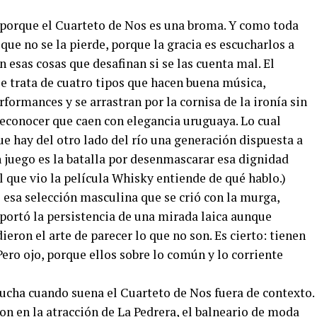
, porque el Cuarteto de Nos es una broma. Y como toda
 que no se la pierde, porque la gracia es escucharlos a
n esas cosas que desafinan si se las cuenta mal. El
e trata de cuatro tipos que hacen buena música,
formances y se arrastran por la cornisa de la ironía sin
reconocer que caen con elegancia uruguaya. Lo cual
e hay del otro lado del río una generación dispuesta a
en juego es la batalla por desenmascarar esa dignidad
 el que vio la película Whisky entiende de qué hablo.)
 esa selección masculina que se crió con la murga,
oportó la persistencia de una mirada laica aunque
ieron el arte de parecer lo que no son. Es cierto: tienen
Pero ojo, porque ellos sobre lo común y lo corriente
scucha cuando suena el Cuarteto de Nos fuera de contexto.
ron en la atracción de La Pedrera, el balneario de moda