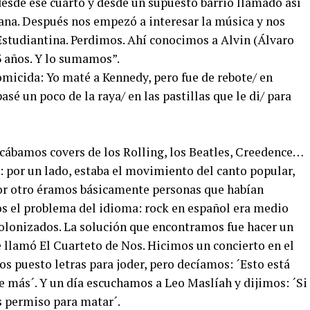
 desde ese cuarto y desde un supuesto barrio llamado así
ana. Después nos empezó a interesar la música y nos
studiantina. Perdimos. Ahí conocimos a Alvin (Álvaro
13 años. Y lo sumamos”.
micida: Yo maté a Kennedy, pero fue de rebote/ en
asé un poco de la raya/ en las pastillas que le di/ para
bamos covers de los Rolling, los Beatles, Creedence…
 por un lado, estaba el movimiento del canto popular,
or otro éramos básicamente personas que habían
s el problema del idioma: rock en español era medio
olonizados. La solución que encontramos fue hacer un
 llamó El Cuarteto de Nos. Hicimos un concierto en el
os puesto letras para joder, pero decíamos: ´Esto está
e más´. Y un día escuchamos a Leo Maslíah y dijimos: ´Si
s permiso para matar´.