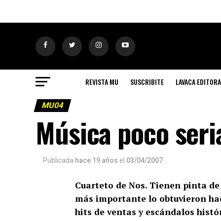
REVISTA MU
SUSCRIBITE
LAVACA EDITORA
MU04
Música poco seri
Publicada
hace 19 años
el
03/04/2007
Cuarteto de Nos. Tienen pinta de 
más importante lo obtuvieron ha
hits de ventas y escándalos histór