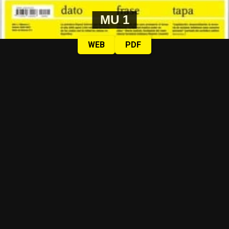
MU 1
WEB
PDF