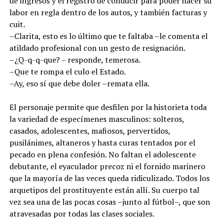
de ingresos y el registro de conducir para poder hacer su
labor en regla dentro de los autos, y también facturas y
cuit.
–Clarita, esto es lo último que te faltaba –le comenta el
atildado profesional con un gesto de resignación.
–¿Q-q-q-que? – responde, temerosa.
–Que te rompa el culo el Estado.
–Ay, eso sí que debe doler –remata ella.
El personaje permite que desfilen por la historieta toda
la variedad de especímenes masculinos: solteros,
casados, adolescentes, mafiosos, pervertidos,
pusilánimes, altaneros y hasta curas tentados por el
pecado en plena confesión. No faltan el adolescente
debutante, el eyaculador precoz ni el fornido marinero
que la mayoría de las veces queda ridiculizado. Todos los
arquetipos del prostituyente están allí. Su cuerpo tal
vez sea una de las pocas cosas –junto al fútbol–, que son
atravesadas por todas las clases sociales.