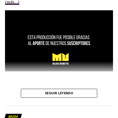
(más…)
SEGUIR LEYENDO
MU04