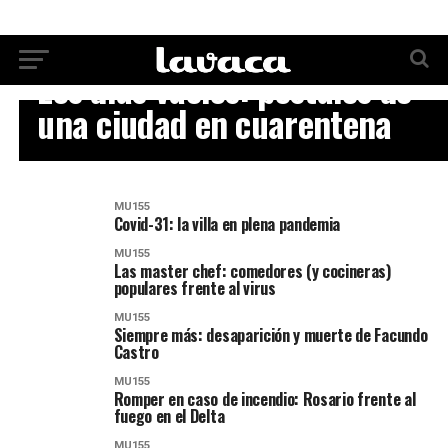
MU155
Los días vacíos: postales de
una ciudad en cuarentena
MU155
Covid-31: la villa en plena pandemia
MU155
Las master chef: comedores (y cocineras)
populares frente al virus
MU155
Siempre más: desaparición y muerte de Facundo
Castro
MU155
Romper en caso de incendio: Rosario frente al
fuego en el Delta
MU155