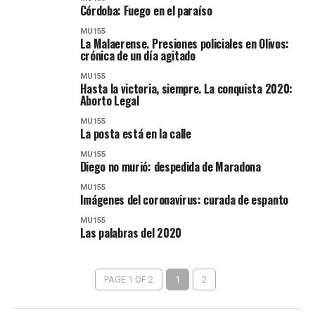
Córdoba: Fuego en el paraíso
MU155
La Malaerense. Presiones policiales en Olivos:
crónica de un día agitado
MU155
Hasta la victoria, siempre. La conquista 2020:
Aborto Legal
MU155
La posta está en la calle
MU155
Diego no murió: despedida de Maradona
MU155
Imágenes del coronavirus: curada de espanto
MU155
Las palabras del 2020
PAGE 1 OF 2
1
2