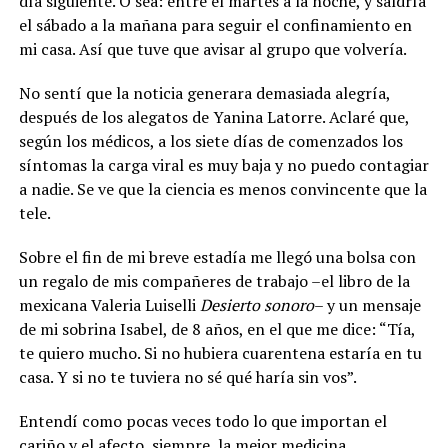
día siguiente. O sea: entré el martes a la noche, y saldría
el sábado a la mañana para seguir el confinamiento en
mi casa. Así que tuve que avisar al grupo que volvería.
No sentí que la noticia generara demasiada alegría,
después de los alegatos de Yanina Latorre. Aclaré que,
según los médicos, a los siete días de comenzados los
síntomas la carga viral es muy baja y no puedo contagiar
a nadie. Se ve que la ciencia es menos convincente que la
tele.
Sobre el fin de mi breve estadía me llegó una bolsa con
un regalo de mis compañeres de trabajo –el libro de la
mexicana Valeria Luiselli
Desierto sonoro
– y un mensaje
de mi sobrina Isabel, de 8 años, en el que me dice: “Tía,
te quiero mucho. Si no hubiera cuarentena estaría en tu
casa. Y si no te tuviera no sé qué haría sin vos”.
Entendí como pocas veces todo lo que importan el
cariño y el afecto, siempre, la mejor medicina.