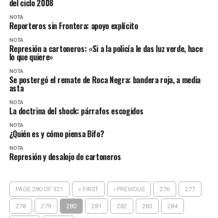
del ciclo 2008
NOTA
Reporteros sin Frontera: apoyo explícito
NOTA
Represión a cartoneros: «Si a la policía le das luz verde, hace
lo que quiere»
NOTA
Se postergó el remate de Roca Negra: bandera roja, a media
asta
NOTA
La doctrina del shock: párrafos escogidos
NOTA
¿Quién es y cómo piensa Bifo?
NOTA
Represión y desalojo de cartoneros
PAGE 280 OF 321
« FIRST
‹ PREVIOUS
276
277
278
279
280
281
282
283
284