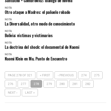
Santucho + Gombrowicz: diálogo de novela
NOTA
Otro ataque a Madres: el pañuelo robado
NOTA
La Diversalidad, otro modo de conocimiento
NOTA
Bolivia: víctimas y victimarios
NOTA
La doctrina del shock: el documental de Naomi
NOTA
Naomi Klein en Mu. Punto de Encuentro
PAGE 278 OF 321
« FIRST
‹ PREVIOUS
274
275
276
277
278
279
280
281
282
NEXT ›
LAST »
MU 1