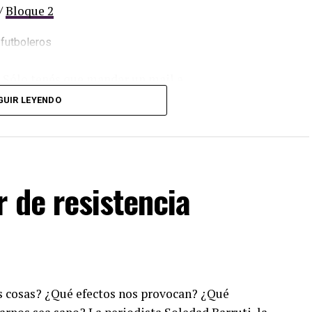
/
Bloque 2
. Sólo tenés que mandar un mail a
dos los programas de Decí MU
GUIR LEYENDO
 de resistencia
 cosas? ¿Qué efectos nos provocan? ¿Qué