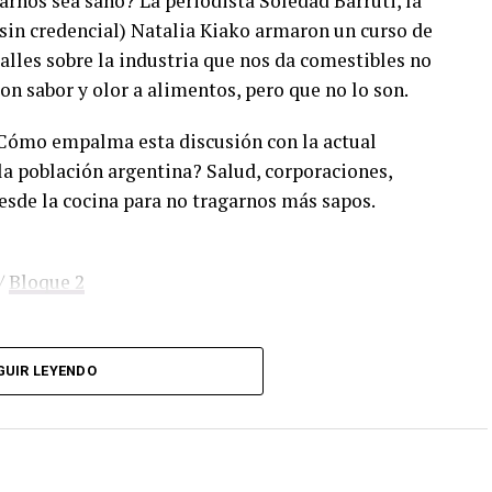
rnos sea sano? La periodista Soledad Barruti, la
(sin credencial) Natalia Kiako armaron un curso de
lles sobre la industria que nos da comestibles no
con sabor y olor a alimentos, pero que no lo son.
¿Cómo empalma esta discusión con la actual
la población argentina? Salud, corporaciones,
esde la cocina para no tragarnos más sapos.
/
Bloque 2
GUIR LEYENDO
. Sólo tenés que mandar un mail a
dos los programas de Decí MU