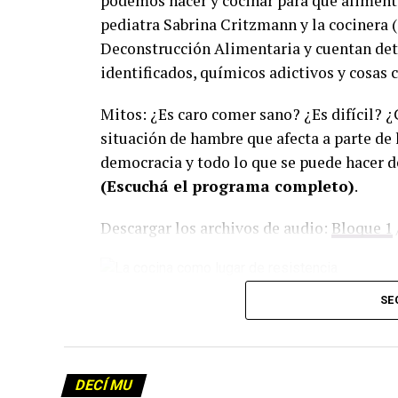
podemos hacer y cocinar para que alimenta
pediatra Sabrina Critzmann y la cocinera 
Deconstrucción Alimentaria y cuentan deta
identificados, químicos adictivos y cosas 
Mitos: ¿Es caro comer sano? ¿Es difícil? 
situación de hambre que afecta a parte de 
democracia y todo lo que se puede hacer d
(Escuchá el programa completo)
.
Descargar los archivos de audio:
Bloque 1
Foto: Martina Perosa
SE
Descargar el programa
La reproducción de este programa es libre
infolavaca@yahoo.com.ar
para emitir to
DECÍ MU