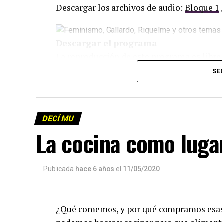
Descargar los archivos de audio:
Bloque 1
Descargar el programa
La reproducción de este programa es libre
infolavaca@yahoo.com.ar
para emitir to
SE
DECÍ MU
La cocina como lugar
Publicada
hace 6 años
el
11/05/2020
¿Qué comemos, y por qué compramos esas