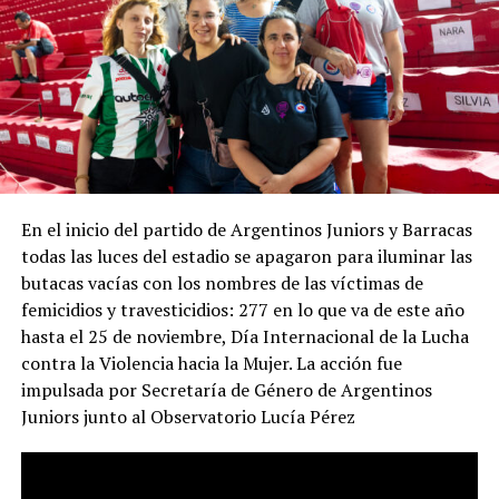
La presencia judicial en la marcha será una novedad,
mientras el oficialismo informa que sostiene
reuniones para coordinar la represión de la marcha
del miércoles con la SIDE (Secretaría de Inteligencia
del Estado) que aparentemente responde a Santiago
Caputo, confirmando el ejercicio de “inteligencia”
interna (o espionaje, o manipulación) que se ejerce
En el inicio del partido de Argentinos Juniors y Barracas
desde el gobierno. La mayor zozobra de la gestión
todas las luces del estadio se apagaron para iluminar las
Milei / Bullrich no parece provenir de los jubilados
butacas vacías con los nombres de las víctimas de
ni de la crisis social, sino de la presencia de un
femicidios y travesticidios: 277 en lo que va de este año
periodismo que simplemente intenta hacer su
hasta el 25 de noviembre, Día Internacional de la Lucha
trabajo y ejercer la libertad de expresión. El video
contra la Violencia hacia la Mujer. La acción fue
completo.
impulsada por Secretaría de Género de Argentinos
El video muestra las imágenes y explica de qué modo
Juniors junto al Observatorio Lucía Pérez
falseó la realidad la ministra de Seguridad Patricia
Bullrich al referirse (entre muchas otras falsedades) al
modo en el que fue herido el fotógrafo de 35 años Pablo