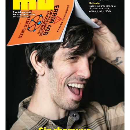
Cartucho como el que de dispararon a Pablo Grillo en la
manifestación del miércoles pasado.
El video fue presentado este lunes en la sede de ARGRA
(Asociación de Reporteros Gráficos de la Argentina)
junto al SiPreBa (Sindicato de Prensa de Buenos Aires).
Paralelamente, y según lo que estila el gobierno, la
ministra Bullrich presentó en la Casa Rosada una noticia