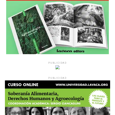
forma en que se dio el operativo es contrario a la
Constitución y a las leyes”.
El juez Martín Cormik efectivamente planteó que “el
Tribunal no desconoce ni es impasible a los desgraciados
hechos de público conocimiento sucedidos el 12/03/25
que no aparecen adecuados a los principios
republicanos que consagra la Constitución Nacional y
las normas supranacionales que constituyen la ley
suprema de nuestro país”.
PUBLICIDAD
PUBLICIDAD