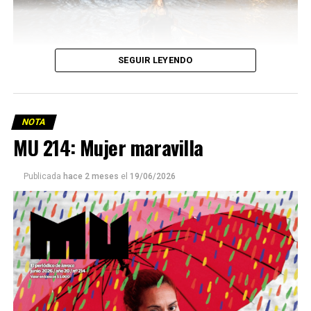
SEGUIR LEYENDO
NOTA
MU 214: Mujer maravilla
Publicada
hace 2 meses
el
19/06/2026
Este número 215 de MU ☝️viene con doble tapa, que
podría ser una frase:
Sin chamuyo, a remarla.