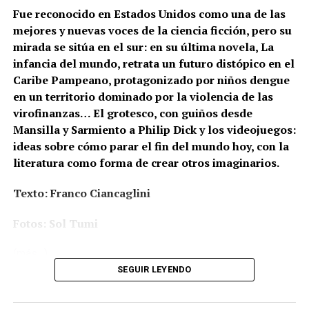
reclamar justicia.
Fue reconocido en Estados Unidos como una de las
mejores y nuevas voces de la ciencia ficción, pero su
«Ni la bengala ni el rocanrol, a nuestros pibes los
mirada se sitúa en el sur: en su última novela, La
mató la corrupción» se cantaba en las calles pese,
infancia del mundo, retrata un futuro distópico en el
incluso, a la represión policial. Acompañamos las
Caribe Pampeano, protagonizado por niños dengue
asambleas, los debates, las acciones, los dilemas.
en un territorio dominado por la violencia de las
Escuchamos especialmente a los chicos y chicas, los
virofinanzas… El grotesco, con guiños desde
llamados “sobrevivientes”, que también fueron
Mansilla y Sarmiento a Philip Dick y los videojuegos:
víctimas. La voz habitual en los medios era la de
ideas sobre cómo parar el fin del mundo hoy, con la
padres y madres. También lo fue para nosotros. Pero
literatura como forma de crear otros imaginarios.
en el libro aparece fundamentalmente la voz de la
juventud: la generación que contó un mundo. La que
Texto: Franco Ciancaglini
participó en una batalla contra la impunidad, la
resignación y la muerte.
Fotos: Sol Tumi
Generación Cromañón
es una historia, una crónica a
(más…)
corazón abierto, un enorme ensayo fotográfico (de
SEGUIR LEYENDO
la entonces cooperativa Sub) y también un mensaje
al futuro.