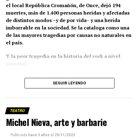
el local República Cromañón, de Once, dejó 194
muertes, más de 1.400 personas heridas y afectadas
de distintos modos –y de por vida– y una herida
imborrable en la sociedad. Se la cataloga como una
de las mayores tragedias por causas no naturales en
el país.
Y la peor tragedia en la historia del rock a nivel
mundial.
Fue una tragedia, pero también un crimen.
SEGUIR LEYENDO
La respuesta desde lavaca –que en 2004 ya era una
de las primeras agencias de notas y noticias por
Internet del país– fue acompañar y escuchar. De allí
TEATRO
surgió este libro. Comenzamos a producirlo esa
Michel Nieva, arte y barbarie
misma semana: desde los primeros encuentros de
los familiares, el ninguneo oficial, el desgarro
infinito, la angustia, y la primera movilización para
Publicada
hace 3 años
el
29/11/2023