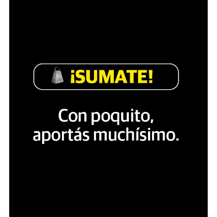
encabezó la caminata agitando una de sus herramientas
de comunicación más habituales: un aerosol. Sobre las
rejas, se extendía una friselina negrasobre la que María
escribió:
“No son redes sociales, son
redes empresariales que
lucran con relaciones
humanas”
“No se puede descolonizar
sin despatriarcalizar”
“Todo femicida acaba con
dos vidas, con la de la