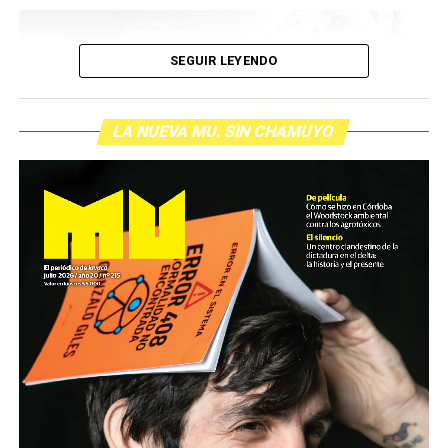
SEGUIR LEYENDO
“Vengo a lo de la María”, dice una mujer de larga
cabellera negra que llega cuarenta minutos antes de que
arranque la presentación del libro
Feminismo
LA NUEVA MU. SIN CHAMUYO
bastardo
, el nuevo libro de María Galindo editado por
lavaca
, en la histórica Manzana de las Luces. “La María”,
le dice con confianza y familiaridad no sólo ella sino más
de un centenar de personas que irán llenando la sala
para verla y oírla.