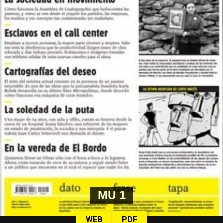
escribiendo en la calle. Pero eso no significa que no sea
un libro profundo. Eso no significa que no sea un libro
de teoría, eso es teoría feminista. ¿Pero cómo se atreve?
¿Pero dónde está la bibliografía? La bibliografía es tu
mirada llena de ilusión. La bibliografía es tu entrepierna.
La bibliografía son tus tetas. La bibliografía son tus
cabellos. La bibliografía es la chamarra que me acaban
de regalar, cosida con la whipala. No, estás haciendo
demagogia, María, eso no es bibliografía, ahí no hay
pensamiento: eso es lo que hay que desobedecer, por
favor entendámoslo y entendámoslo en serio, hay que
desobedecer el mandato de que seamos idiotas. No
somos idiotas y nuestras luchas sociales son luchas que
no solo producen una frase y una reivindicación, sino
que hay pensamiento que sacar, que escribir, que
escuchar. La lucha y la calle son lugares de producción
MU 1
de pensamiento”.
WEB
PDF