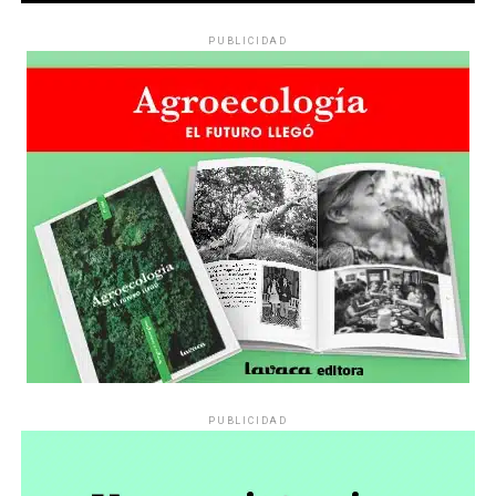
mujer que asesina y la
PUBLICIDAD
suya”.
Todo, con su característica letra cursiva redonda y
estampó la firma colectiva “Mujeres Creando”.
PUBLICIDAD