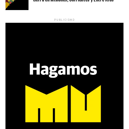
PUBLICIDAD
Una costurera le acerca otro regalo y María se maravilla.
Es una “Muñeca María”, de grandes ojos celestes, de
cabellera de lana negra, con la imitación de su costado
rapado y el cabello más cortito adelante, de vestido y
botas rojo fuego, tal cual estaba vestida
en la filmación
de un videoclip hace poco más de tres semanas en La
Paz, en el que baila una cumbia que compuso la banda
Los Brothers.
A las seis y cuarto María interrumpió la firma de libros y
anunció: “ Ahora acompáñenme hasta el monumento;
luego volvemos y más tarde seguimos firmando libros”.
Con el ruido de sus botas plateadas inaugurando la
procesión hasta el monumento a Roca que está
emplazado a pocos metros de la Manzana, María