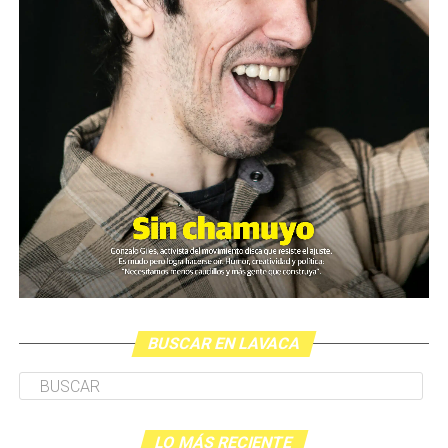
Un rato antes de la hora pautada para la presentación,
María se acercó a la gente que se había juntado a hojear
y comprar ejemplares del libro exhibido sobre una mesa
en uno de los patios de la Manzana de las Luces. Con un
impactante vestido largo negro, con apliques
multicolores en el cuello y al final de la falda, se dedicó a
saludar, abrazar, sacarse fotos y firmar los libros de cada
una de las personas que la rodeaban. Les preguntaba sus
nombres y a qué se dedicaban. “Marica y costurero”, dijo
uno. “Ama de casa, y tengo tres niños”, dijo otra.
BUSCAR EN LAVACA
“Estudiante”, dijo una adolescente. “Estoy acá por mi
hija, por ella te conocí. Vive en Francia, le voy a mandar
el libro: no lo va a poder creer”, dice una señora que no
para de sonreír mientras le acerca el libro para que
LO MÁS RECIENTE