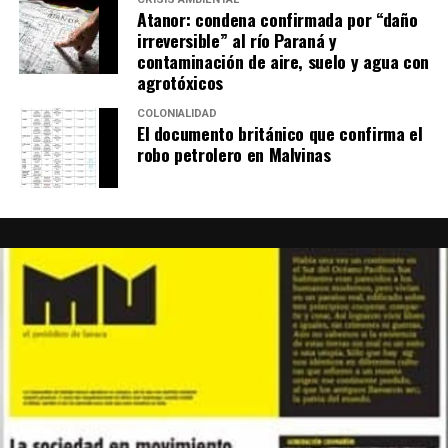
Atanor: condena confirmada por “daño
irreversible” al río Paraná y
contaminación de aire, suelo y agua con
agrotóxicos
COLONIALIDAD
El documento británico que confirma el
robo petrolero en Malvinas
María habló, cuestionó, se paró sobre la mesa, se sentó,
caminó, argumentó y se emocionó . “Es un libro escrito
fuera de la academia. Está escrito desde la lucha social y
desde la calle. Y por eso el acto de hoy ha empezado