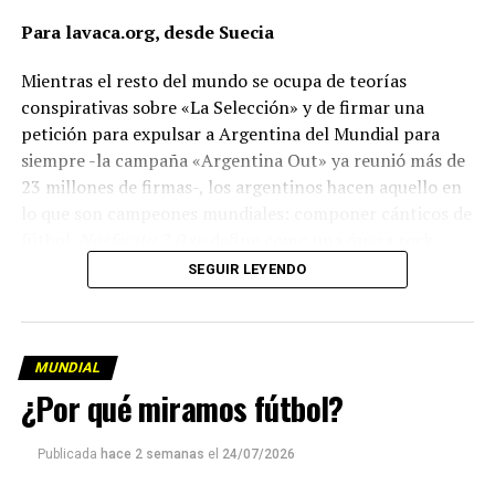
Para lavaca.org, desde Suecia
Mientras el resto del mundo se ocupa de teorías
conspirativas sobre «La Selección» y de firmar una
petición para expulsar a Argentina del Mundial para
siempre -la campaña «Argentina Out» ya reunió más de
23 millones de firmas-, los argentinos hacen aquello en
lo que son campeones mundiales: componer cánticos de
fútbol.
Nosferatu 2.0
se define como una ópera rock
villera y está dedicada al presidente de la FIFA, Gianni
SEGUIR LEYENDO
Infantino. Una de sus frases dice:
«Le robaste el fútbol a los pobres
MUNDIAL
y se lo diste a los ricos
¿Por qué miramos fútbol?
a cambio de un sobre con dinero».
Publicada
hace 2 semanas
el
24/07/2026
Infantino, desde luego, no se queda de brazos cruzados.