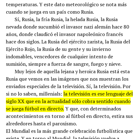
temperaturas. Y este dato meteorológico se nota más
cuando se juega en un país como Rusia.
Sí, Rusia, la fría Rusia, la helada Rusia, la Rusia
nevada donde sucumbió el invasor nazi alemán hace 80
años, donde claudicó el invasor napoleónico francés
hace dos siglos. La Rusia del ejército zarista, la Rusia del
Ejército Rojo, la Rusia de su gente y su invierno
indomables, vencedores de cualquier intento de
sumisión, siempre a fuerza de sangre, fuego y nieve.
Muy lejos de aquella lejana y heroica Rusia está esta
Rusia que vemos en las imágenes que nos muestran los
enviados especiales de la televisión. Sí, la televisión. Por
si no lo saben, millenials:
la televisión es ese lenguaje del
siglo XX que en la actualidad sólo cobra sentido cuando
se juega fútbol en directo.
Y que, con determinados
acontecimientos en torno al fútbol en directo, estira sus
alrededores hasta el paroxismo.
El Mundial es la más grande celebración futbolística que
existe. Y en torno al Mundial, la televisión vuelve a