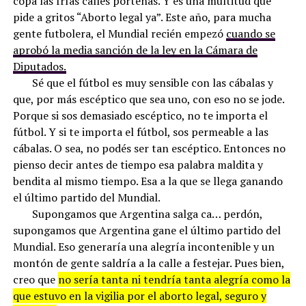
copa las frías calles porteñas. Y es una multitud que
pide a gritos “Aborto legal ya”. Este año, para mucha
gente futbolera, el Mundial recién empezó
cuando se
aprobó la media sanción de la ley en la Cámara de
Diputados.
Sé que el fútbol es muy sensible con las cábalas y
que, por más escéptico que sea uno, con eso no se jode.
Porque si sos demasiado escéptico, no te importa el
fútbol. Y si te importa el fútbol, sos permeable a las
cábalas. O sea, no podés ser tan escéptico. Entonces no
pienso decir antes de tiempo esa palabra maldita y
bendita al mismo tiempo. Esa a la que se llega ganando
el último partido del Mundial.
Supongamos que Argentina salga ca… perdón,
supongamos que Argentina gane el último partido del
Mundial. Eso generaría una alegría incontenible y un
montón de gente saldría a la calle a festejar. Pues bien,
creo que
no sería tanta ni tendría tanta alegría como la
que estuvo en la vigilia por el aborto legal, seguro y