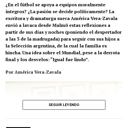
¿En el fútbol se apoya a equipos moralmente
Cuando leo sobre la propuesta de poner a la venta los
íntegros? ¿La pasión se decide políticamente? La
torneos de fútbol, ​​acudo a mi estantería y saco el libro
escritora y dramaturga sueca América Vera-Zavala
de portada rosa de Erik Niva, el periodista de fútbol más
envió a lavaca desde Malmö estas reflexiones a
destacado de Suecia. Busco la sección dedicada a Eric
partir de sus días y noches (poniendo el despertador
Cantona y leo la historia de aquel futbolista que, tras su
a las 3 de la madrugada) para seguir con sus hijos a
primer entrenamiento con su nuevo club-el Manchester
la Selección argentina, de la cual la familia es
United- le pidió a su entrenador que le prestara dos
hincha. Una idea sobre el Mundial, pese a la derrota
jugadores.
final y los desvelos: “Igual fue lindo”.
«¿Para qué?», ​​se preguntó Alex Ferguson.
Por América Vera-Zavala
«Para entrenar», respondió Cantona.
Corría el año 1992 y la Premier League aún no existía.
Cantona hizo historia en el fútbol. Infantino también
SEGUIR LEYENDO
está haciendo historia.
La FIFA ha sido un infierno desde hace décadas.