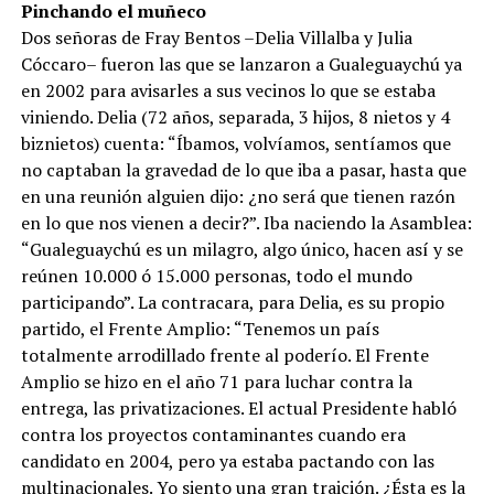
Pinchando el muñeco
Dos señoras de Fray Bentos –Delia Villalba y Julia
Cóccaro– fueron las que se lanzaron a Gualeguaychú ya
en 2002 para avisarles a sus vecinos lo que se estaba
viniendo. Delia (72 años, separada, 3 hijos, 8 nietos y 4
biznietos) cuenta: “Íbamos, volvíamos, sentíamos que
no captaban la gravedad de lo que iba a pasar, hasta que
en una reunión alguien dijo: ¿no será que tienen razón
en lo que nos vienen a decir?”. Iba naciendo la Asamblea:
“Gualeguaychú es un milagro, algo único, hacen así y se
reúnen 10.000 ó 15.000 personas, todo el mundo
participando”. La contracara, para Delia, es su propio
partido, el Frente Amplio: “Tenemos un país
totalmente arrodillado frente al poderío. El Frente
Amplio se hizo en el año 71 para luchar contra la
entrega, las privatizaciones. El actual Presidente habló
contra los proyectos contaminantes cuando era
candidato en 2004, pero ya estaba pactando con las
multinacionales. Yo siento una gran traición. ¿Ésta es la