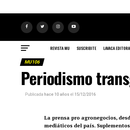
REVISTA MU
SUSCRIBITE
LAVACA EDITORA
MU106
Periodismo tran
Publicada
hace 10 años
el
15/12/2016
La prensa pro agronegocios, desd
mediáticos del país. Suplementos 