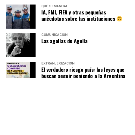
QUÉ SEMANITA!
IA, FMI, FIFA y otras pequeñas
anécdotas sobre las instituciones
COMUNICACIÓN
Las agallas de Agulla
EXTRANJERIZACIÓN
El verdadero riesgo país: las leyes que
buscan seguir poniendo a la Argentina
de remate
MU214
La calle criminalizada: El derecho a la
protesta en la era Milei-Bullrich