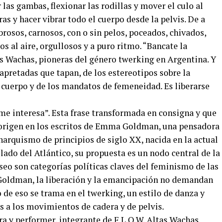
 las gambas, flexionar las rodillas y mover el culo al
as y hacer vibrar todo el cuerpo desde la pelvis. De a
brosos, carnosos, con o sin pelos, poceados, chivados,
s al aire, orgullosos y a puro ritmo. “Bancate la
s Wachas, pioneras del género twerking en Argentina. Y
 apretadas que tapan, de los estereotipos sobre la
io cuerpo y de los mandatos de femeneidad. Es liberarse
 me interesa”. Esta frase transformada en consigna y que
origen en los escritos de Emma Goldman, una pensadora
anarquismo de principios de siglo XX, nacida en la actual
lado del Atlántico, su propuesta es un nodo central de la
eseo son categorías políticas claves del feminismo de las
 Goldman, la liberación y la emancipación no demandan
o de eso se trama en el twerking, un estilo de danza y
 a los movimientos de cadera y de pelvis.
ra y performer, integrante de F.L.O.W. Altas Wachas