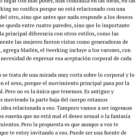
 lugar con más poder, más confianza en las ideas, en las
erking no cosifica porque no está relacionado con una
del otro, sino que antes que nada responde a los deseos
se queda entre cuatro paredes, sino que lo importante
a la principal diferencia con otros estilos, como las
lmente las mujeres fueron vistas como generadoras de
 agrega Mailén, el twerking incluye a los varones, con
ecesidad de expresar esa aceptación corporal de cada
o se trata de una mirada muy corta sobre lo corporal y lo
con el sexo, porque el movimiento principal pasa por la
l. Pero no es la única que tenemos. Es antiguo y
s moviendo la parte baja del cuerpo estamos
 idea relacionada a eso. Tampoco vamos a ser ingenuas
nos enseña que no está mal el deseo sexual o la fantasía
mientos. Pero la propuesta es que aunque a vos te
 que te estoy invitando a eso. Puede ser una fuente de