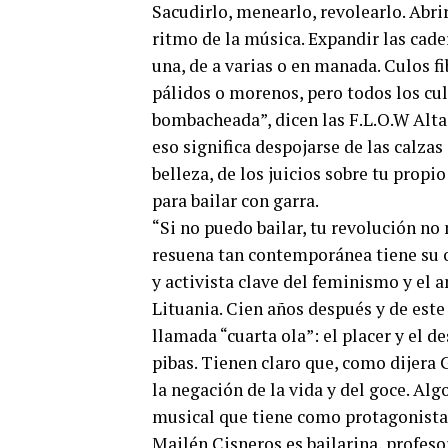
Sacudirlo, menearlo, revolearlo. Abrir
ritmo de la música. Expandir las cader
una, de a varias o en manada. Culos fi
pálidos o morenos, pero todos los culo
bombacheada”, dicen las F.L.O.W Alta
eso significa despojarse de las calzas
belleza, de los juicios sobre tu prop
para bailar con garra.
“Si no puedo bailar, tu revolución no
resuena tan contemporánea tiene su 
y activista clave del feminismo y el 
Lituania. Cien años después y de este 
llamada “cuarta ola”: el placer y el d
pibas. Tienen claro que, como dijera
la negación de la vida y del goce. Alg
musical que tiene como protagonistas
Mailén Cisneros es bailarina, profeso