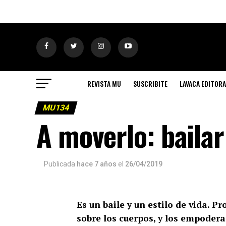
REVISTA MU
SUSCRIBITE
LAVACA EDITORA
MU134
A moverlo: baila
Publicada
hace 7 años
el
26/04/2019
Es un baile y un estilo de vida. P
sobre los cuerpos, y los empode