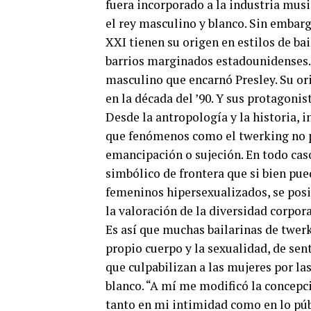
fuera incorporado a la industria music
el rey masculino y blanco. Sin embarg
XXI tienen su origen en estilos de ba
barrios marginados estadounidenses. Y
masculino que encarnó Presley. Su or
en la década del ’90. Y sus protagoni
Desde la antropología y la historia, 
que fenómenos como el twerking no p
emancipación o sujeción. En todo caso
simbólico de frontera que si bien pu
femeninos hipersexualizados, se posi
la valoración de la diversidad corpora
Es así que muchas bailarinas de twerk
propio cuerpo y la sexualidad, de se
que culpabilizan a las mujeres por la
blanco. “A mí me modificó la concep
tanto en mi intimidad como en lo púb