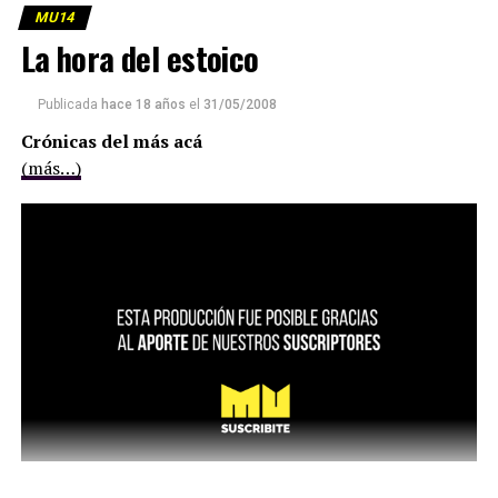
MU14
La hora del estoico
Publicada
hace 18 años
el
31/05/2008
Crónicas del más acá
(más…)