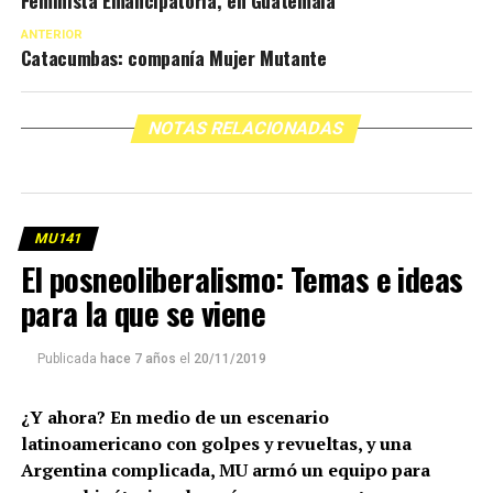
Feminista Emancipatoria, en Guatemala
ANTERIOR
Catacumbas: companía Mujer Mutante
NOTAS RELACIONADAS
MU141
El posneoliberalismo: Temas e ideas
para la que se viene
Publicada
hace 7 años
el
20/11/2019
¿Y ahora? En medio de un escenario
latinoamericano con golpes y revueltas, y una
Argentina complicada, MU armó un equipo para