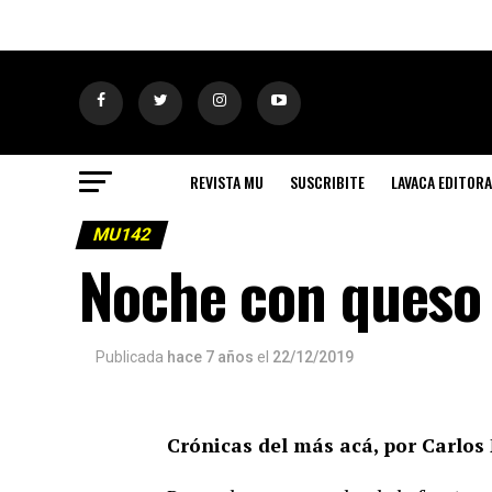
REVISTA MU
SUSCRIBITE
LAVACA EDITORA
MU142
Noche con queso
Publicada
hace 7 años
el
22/12/2019
Crónicas del más acá, por Carlos