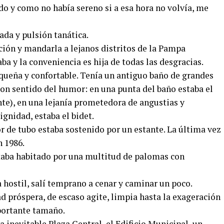
odo y como no había sereno si a esa hora no volvía, me
ada y pulsión tanática.
ción y mandarla a lejanos distritos de la Pampa
ba y la conveniencia es hija de todas las desgracias.
equeña y confortable. Tenía un antiguo baño de grandes
n sentido del humor: en una punta del baño estaba el
nte), en una lejanía prometedora de angustias y
ignidad, estaba el bidet.
r de tubo estaba sostenido por un estante. La última vez
n 1986.
staba habitado por una multitud de palomas con
hostil, salí temprano a cenar y caminar un poco.
d próspera, de escaso agite, limpia hasta la exageración
mportante tamaño.
a inevitable Plaza Central, el Edificio Municipal, un