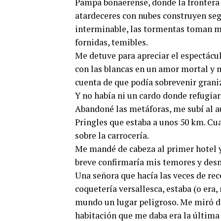
Pampa bonaerense, donde la frontera e
atardeceres con nubes construyen seg
interminable, las tormentas toman mu
fornidas, temibles.
Me detuve para apreciar el espectácul
con las blancas en un amor mortal y 
cuenta de que podía sobrevenir grani
Y no había ni un cardo donde refugia
Abandoné las metáforas, me subí al a
Pringles que estaba a unos 50 km. Cu
sobre la carrocería.
Me mandé de cabeza al primer hotel y
breve confirmaría mis temores y des
Una señora que hacía las veces de rec
coquetería versallesca, estaba (o era
mundo un lugar peligroso. Me miró de 
habitación que me daba era la última 