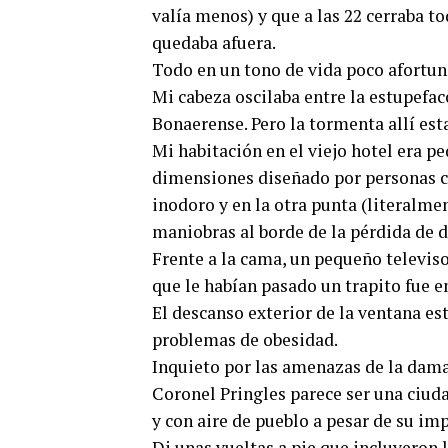
valía menos) y que a las 22 cerraba t
quedaba afuera.
Todo en un tono de vida poco afortun
Mi cabeza oscilaba entre la estupefac
Bonaerense. Pero la tormenta allí esta
Mi habitación en el viejo hotel era p
dimensiones diseñado por personas co
inodoro y en la otra punta (literalme
maniobras al borde de la pérdida de d
Frente a la cama, un pequeño televiso
que le habían pasado un trapito fue e
El descanso exterior de la ventana e
problemas de obesidad.
Inquieto por las amenazas de la dama 
Coronel Pringles parece ser una ciuda
y con aire de pueblo a pesar de su i
Di unas vueltas a pie que incluyeron l