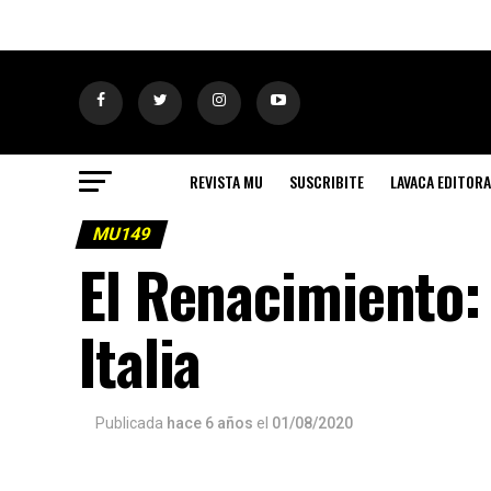
REVISTA MU
SUSCRIBITE
LAVACA EDITORA
MU149
El Renacimiento:
Italia
Publicada
hace 6 años
el
01/08/2020