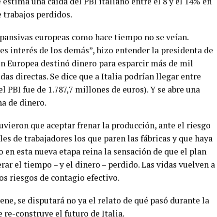
stima una caída del PBI italiano entre el 8 y el 14% en
e trabajos perdidos.
expansivas europeas como hace tiempo no se veían.
s interés de los demás”, hizo entender la presidenta de
n Europea destinó dinero para esparcir más de mil
das directas. Se dice que a Italia podrían llegar entre
el PBI fue de 1.787,7 millones de euros). Y se abre una
a de dinero.
vieron que aceptar frenar la producción, ante el riesgo
es de trabajadores los que paren las fábricas y que haya
 en esta nueva etapa reina la sensación de que el plan
ar el tiempo – y el dinero – perdido. Las vidas vuelven a
os riesgos de contagio efectivo.
ene, se disputará no ya el relato de qué pasó durante la
re-construye el futuro de Italia.