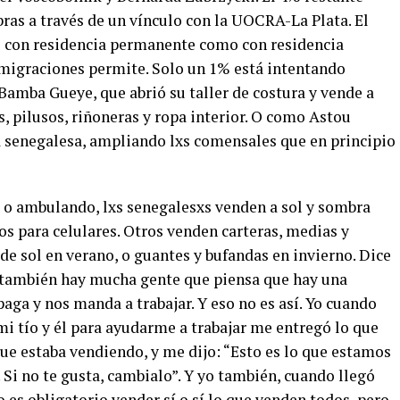
bras a través de un vínculo con la UOCRA-La Plata. El
s con residencia permanente como con residencia
e migraciones permite. Solo un 1% está intentando
Bamba Gueye, que abrió su taller de costura y vende a
, pilusos, riñoneras y ropa interior. O como Astou
 senegalesa, ampliando lxs comensales que en principio
tos o ambulando, lxs senegalesxs venden a sol y sombra
ulos para celulares. Otros venden carteras, medias y
de sol en verano, o guantes y bufandas en invierno. Dice
 también hay mucha gente que piensa que hay una
paga y nos manda a trabajar. Y eso no es así. Yo cuando
i tío y él para ayudarme a trabajar me entregó lo que
ue estaba vendiendo, y me dijo: “Esto es lo que estamos
í. Si no te gusta, cambialo”. Y yo también, cuando llegó
s obligatorio vender sí o sí lo que venden todos, pero