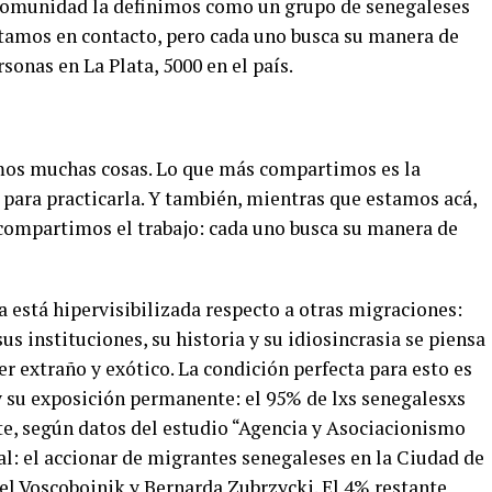
a comunidad la definimos como un grupo de senegaleses
tamos en contacto, pero cada uno busca su manera de
sonas en La Plata, 5000 en el país.
mos muchas cosas. Lo que más compartimos es la
para practicarla. Y también, mientras que estamos acá,
compartimos el trabajo: cada uno busca su manera de
 está hipervisibilizada respecto a otras migraciones:
sus instituciones, su historia y su idiosincrasia se piensa
er extraño y exótico. La condición perfecta para esto es
a y su exposición permanente: el 95% de lxs senegalesxs
te, según datos del estudio “Agencia y Asociacionismo
al: el accionar de migrantes senegaleses en la Ciudad de
el Voscoboinik y Bernarda Zubrzycki. El 4% restante