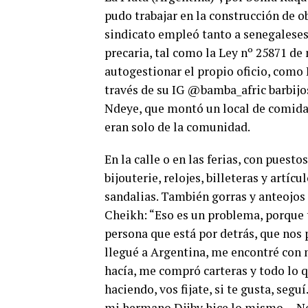
pudo trabajar en la construcción de o
sindicato empleó tanto a senegalese
precaria, tal como la Ley nº 25871 d
autogestionar el propio oficio, como 
través de su IG @bamba_afric barbijos
Ndeye, que montó un local de comida
eran solo de la comunidad.
En la calle o en las ferias, con pues
bijouterie, relojes, billeteras y artíc
sandalias. También gorras y anteojos 
Cheikh: “Eso es un problema, porque
persona que está por detrás, que nos 
llegué a Argentina, me encontré con m
hacía, me compró carteras y todo lo q
haciendo, vos fijate, si te gusta, segu
mi hermano Djiby hice lo mismo… No e