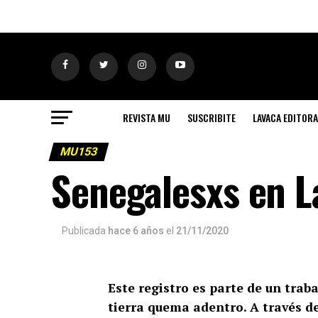
REVISTA MU
SUSCRIBITE
LAVACA EDITORA
MU153
Senegalesxs en La
Publicada
hace 6 años
el
21/11/2020
Este registro es parte de un trab
tierra quema adentro. A través de