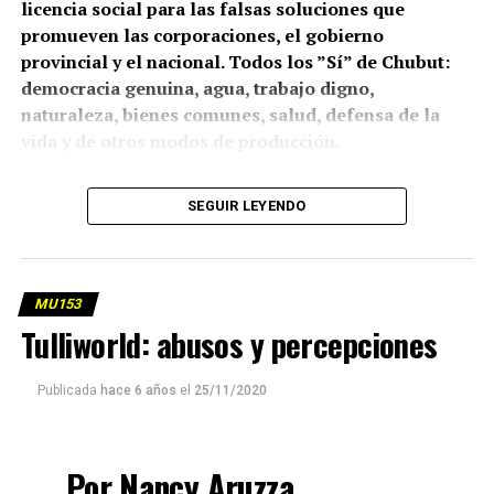
licencia social para las falsas soluciones que
promueven las corporaciones, el gobierno
provincial y el nacional. Todos los ”Sí” de Chubut:
democracia genuina, agua, trabajo digno,
naturaleza, bienes comunes, salud, defensa de la
vida y de otros modos de producción.
(más…)
SEGUIR LEYENDO
MU153
Tulliworld: abusos y percepciones
Publicada
hace 6 años
el
25/11/2020
Por Nancy Aruzza