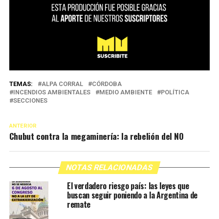
TEMAS:
ALPA CORRAL
CÓRDOBA
INCENDIOS AMBIENTALES
MEDIO AMBIENTE
POLÍTICA
SECCIONES
ANTERIOR
Chubut contra la megaminería: la rebelión del NO
NOTAS RELACIONADAS
El verdadero riesgo país: las leyes que
buscan seguir poniendo a la Argentina de
remate