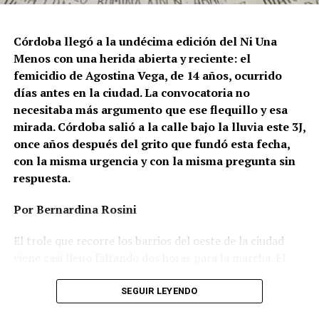
presidente como funcionarios y allegados se expresan
de manera violenta y discriminatoria hacia la comunidad
Córdoba llegó a la undécima edición del Ni Una
LGBT en general y, principalmente, hacia la comunidad
Menos con una herida abierta y reciente: el
trans”, describe Rachid. “Y eso –agrega– genera mayor
femicidio de Agostina Vega, de 14 años, ocurrido
violencia y discriminación en la vida cotidiana. Esos
días antes en la ciudad. La convocatoria no
discursos terminan legitimando, avalando y fomentando
necesitaba más argumento que ese flequillo y esa
la violencia hacia nuestra comunidad”.
mirada. Córdoba salió a la calle bajo la lluvia este 3J,
once años después del grito que fundó esta fecha,
Esa realidad se percibe en lo cotidiano. Ayito Cabrera,
con la misma urgencia y con la misma pregunta sin
director y fundador de la organización Espacio
respuesta.
Tolomocho –que nuclea a personas trans con
discapacidad–, advierte que el aumento no se limita a los
Por Bernardina Rosini
casos visibles, sino que se expresa en formas más
silenciosas y estructurales de violencia, atravesadas por
El trole que recorre los barrios del oeste de la ciudad
la precarización económica y el desfinanciamiento.
viene casi lleno faltando dos horas para la marcha. El
parabrisas anticipa el motivo: el rostro pequeño de
“Los pedidos de ‘apañe’ de personas trans se
Agostina Vega, 14 años. Era fácil intuir que será una
SEGUIR LEYENDO
multiplicaron considerablemente”, resume. Ese
marcha que desbordará una ciudad que expresa
crecimiento, explica, tiene directa vinculación con la