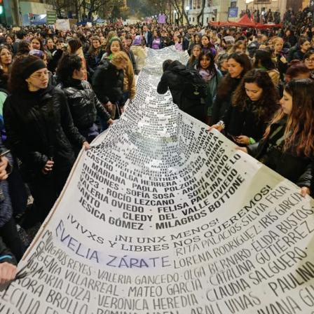
con un crecimiento de más del 60% respecto de 2024,
cuando se habían registrado 140 casos. Se trata, dice el
relevamiento, de un aumento “abrupto, excepcional y
cualitativamente distinto a la progresión observada en
los años anteriores”.
La violencia por odio hacia el colectivo LGBT+ se
intensificó en un contexto de desmantelamiento de
políticas públicas, vaciamiento de organismos de
protección, paralización de la agenda legislativa en
materia de derechos y consolidación de discursos
fascistas que estigmatizan a la diversidad.
Para María Rachid, titular del Instituto contra la
Discriminación de la Ciudad de Buenos Aires e
integrante de la Federación Argentina LGBT+
(FALGBT), el drástico aumento de estos crímenes en
Argentina no puede separarse de los discursos de odio
que provienen del gobierno nacional. “Tanto el