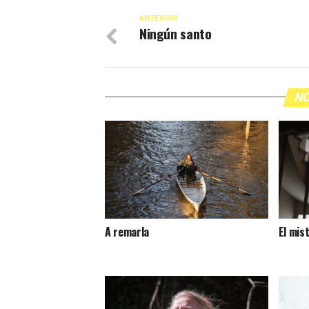
ANTERIOR
Ningún santo
NO
A remarla
El mis