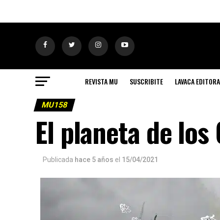
REVISTA MU
SUSCRIBITE
LAVACA EDITORA
MU158
El planeta de los
Publicada
hace 5 años
el
15/04/2021