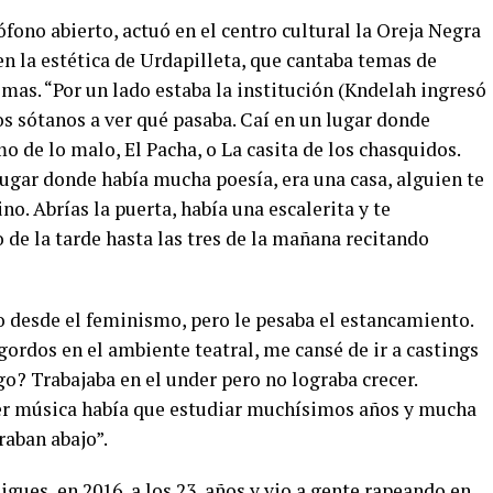
ono abierto, actuó en el centro cultural la Oreja Negra
en la estética de Urdapilleta, que cantaba temas de
mas. “Por un lado estaba la institución (Kndelah ingresó
os sótanos a ver qué pasaba. Caí en un lugar donde
 de lo malo, El Pacha, o La casita de los chasquidos.
lugar donde había mucha poesía, era una casa, alguien te
no. Abrías la puerta, había una escalerita y te
 de la tarde hasta las tres de la mañana recitando
o desde el feminismo, pero le pesaba el estancamiento.
gordos en el ambiente teatral, me cansé de ir a castings
o? Trabajaba en el under pero no lograba crecer.
cer música había que estudiar muchísimos años y mucha
raban abajo”.
migues en 2016, a los 23 años y vio a gente rapeando en