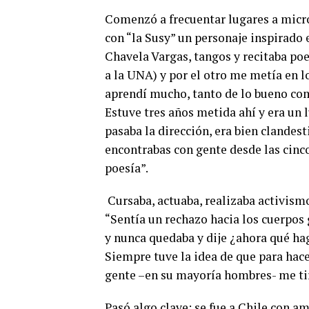
Comenzó a frecuentar lugares a micróf
con “la Susy” un personaje inspirado 
Chavela Vargas, tangos y recitaba poe
a la UNA) y por el otro me metía en l
aprendí mucho, tanto de lo bueno como
Estuve tres años metida ahí y era un 
pasaba la dirección, era bien clandesti
encontrabas con gente desde las cinco
poesía”.
Cursaba, actuaba, realizaba activism
“Sentía un rechazo hacia los cuerpos 
y nunca quedaba y dije ¿ahora qué hag
Siempre tuve la idea de que para ha
gente –en su mayoría hombres- me ti
Pasó algo clave: se fue a Chile con a