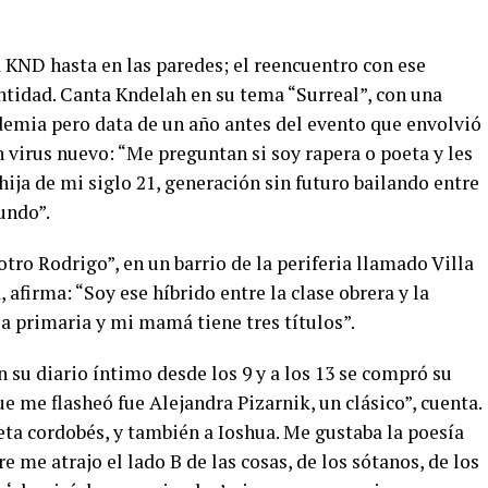
o
 KND hasta en las paredes; el reencuentro con ese
ntidad. Canta Kndelah en su tema “Surreal”, con una
ndemia pero data de un año antes del evento que envolvió
n virus nuevo: “Me preguntan si soy rapera o poeta y les
hija de mi siglo 21, generación sin futuro bailando entre
undo”.
tro Rodrigo”, en un barrio de la periferia llamado Villa
afirma: “Soy ese híbrido entre la clase obrera y la
la primaria y mi mamá tiene tres títulos”.
u diario íntimo desde los 9 y a los 13 se compró su
e me flasheó fue Alejandra Pizarnik, un clásico”, cuenta.
eta cordobés, y también a Ioshua. Me gustaba la poesía
 me atrajo el lado B de las cosas, de los sótanos, de los