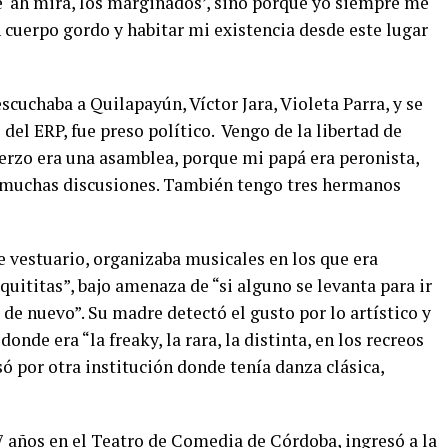
e ‘ah mirá, los marginados’, sino porque yo siempre me
n cuerpo gordo y habitar mi existencia desde este lugar
scuchaba a Quilapayún, Víctor Jara, Violeta Parra, y se
 del ERP, fue preso político. Vengo de la libertad de
rzo era una asamblea, porque mi papá era peronista,
 muchas discusiones. También tengo tres hermanos
 vestuario, organizaba musicales en los que era
uititas”, bajo amenaza de “si alguno se levanta para ir
de nuevo”. Su madre detectó el gusto por lo artístico y
nde era “la freaky, la rara, la distinta, en los recreos
só por otra institución donde tenía danza clásica,
7 años en el Teatro de Comedia de Córdoba, ingresó a la