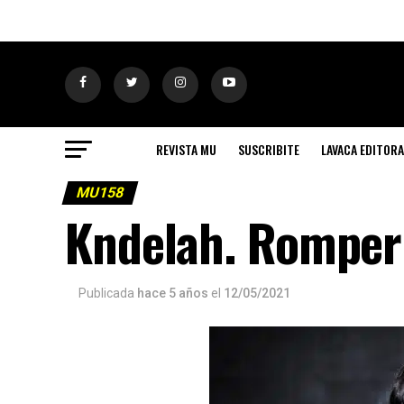
REVISTA MU
SUSCRIBITE
LAVACA EDITORA
MU158
Kndelah. Romper
Publicada
hace 5 años
el
12/05/2021