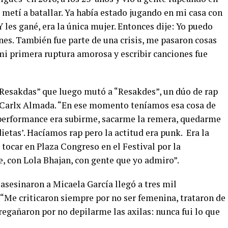
e metí a batallar. Ya había estado jugando en mi casa con
 Y les gané, era la única mujer. Entonces dije: Yo puedo
ones. También fue parte de una crisis, me pasaron cosas
mi primera ruptura amorosa y escribir canciones fue
“Resakdas” que luego mutó a “Resakdes”, un dúo de rap
a Carlx Almada. “En ese momento teníamos esa cosa de
i performance era subirme, sacarme la remera, quedarme
 dietas’. Hacíamos rap pero la actitud era punk. Era la
 tocar en Plaza Congreso en el Festival por la
e, con Lola Bhajan, con gente que yo admiro”.
sesinaron a Micaela García llegó a tres mil
 “Me criticaron siempre por no ser femenina, trataron de
egañaron por no depilarme las axilas: nunca fui lo que