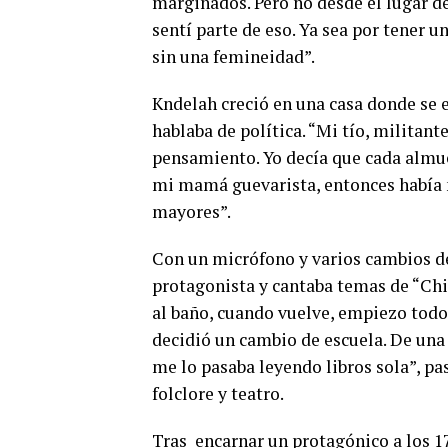
marginados. Pero no desde el lugar d
sentí parte de eso. Ya sea por tener u
sin una femineidad”.
Kndelah creció en una casa donde se e
hablaba de política. “Mi tío, militante
pensamiento. Yo decía que cada almue
mi mamá guevarista, entonces había
mayores”.
Con un micrófono y varios cambios de
protagonista y cantaba temas de “Chiq
al baño, cuando vuelve, empiezo todo 
decidió un cambio de escuela. De una do
me lo pasaba leyendo libros sola”, pa
folclore y teatro.
Tras encarnar un protagónico a los 1