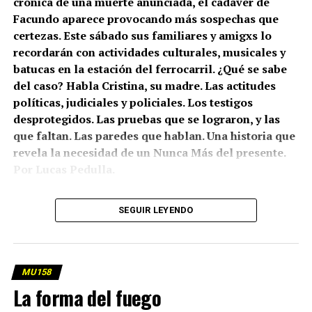
crónica de una muerte anunciada, el cadáver de
Facundo aparece provocando más sospechas que
certezas. Este sábado sus familiares y amigxs lo
recordarán con actividades culturales, musicales y
batucas en la estación del ferrocarril. ¿Qué se sabe
del caso? Habla Cristina, su madre. Las actitudes
políticas, judiciales y policiales. Los testigos
desprotegidos. Las pruebas que se lograron, y las
que faltan. Las paredes que hablan. Una historia que
revela la necesidad de un Nunca Más del presente.
Por Lucas Pedulla.
Este viaje pudimos hacerlo gracias a nuestrxs
SEGUIR LEYENDO
suscriptorxs.
#HaceteCómplice acá para seguir bancando
el periodismo sin patrón.
(más…)
MU158
La forma del fuego