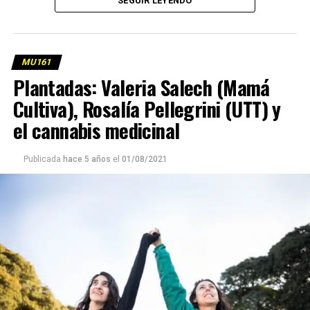
SEGUIR LEYENDO
Paraná sufre la peor bajante desde 1944 y mientras
las asambleas organizadas son las únicas que la
siguen remando.
MU161
(más…)
Plantadas: Valeria Salech (Mamá
Cultiva), Rosalía Pellegrini (UTT) y
el cannabis medicinal
Publicada
hace 5 años
el
01/08/2021