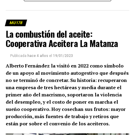
elaborados por Lucas Pedulla.
MU178
La combustión del aceite:
Cooperativa Aceitera La Matanza
Publicada
hace 4 años
el
19/01/2023
Alberto Fernández la visitó en 2022 como símbolo
de un apoyo al movimiento autogestivo que después
no se terminó de concretar. Su historia: recuperaron
una empresa de tres hectáreas y media durante el
primer año del macrismo, soportaron la violencia
del desempleo, y el costo de poner en marcha el
(más…)
sueño cooperativo. Hoy cosechan sus frutos: mayor
producción, más fuentes de trabajo y retiros que
están por sobre el convenio de los aceiteros.