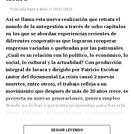
(más…)
Publicada
hace 4 años
el
19/01/2023
Así se llama esta nueva realización que retrata el
mundo de la autogestión a través de ocho capítulos
en los que se abordan experiencias recientes de
diferentes cooperativas que lograron recuperar
empresas vaciadas o quebradas por las patronales.
¿Cuál es su relación con lo político, lo económico, lo
social, lo cultural y la actualidad? Con producción
integral de lavaca y dirigido por Patricio Escobar
(autor del documental La crisis causó 2 nuevas
muertes, entre otros), el trabajo refleja a un
movimiento que después de más de 20 años crece, se
proyecta en nuevas generaciones, genera empleo
donde no lo hay y presenta propuestas para hacerle
frente a la crisis, los monopolios, el individualismo
y la desesperanza. Este y todos los artículos de esta
edición sobre la actualidad de las empresas
SEGUIR LEYENDO
recuperadas fueron investigados, producidos y