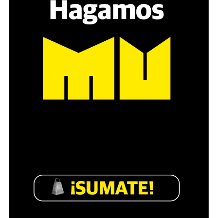
es a través del interrogante, que puedan encarnar la
pregunta», comparte Gonzalo, de 41 años.
Década perdida: Marta Montero,
mamá de Lucía Pérez
“Estamos como el día 1”. La frase de la madre de la joven
asesinada en 2016 remite a aquel año: cuando
denunciaron que dos narcofemicidas habían abusado y