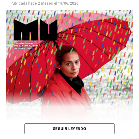
Publicada
hace 2 meses
el
19/06/2026
Este número 215 de MU ☝️viene con doble tapa, que
podría ser una frase:
Sin chamuyo, a remarla.
Descargar la Mu en PDF
SEGUIR LEYENDO