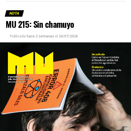
NOTA
MU 215: Sin chamuyo
Publicada
hace 2 semanas
el
24/07/2026