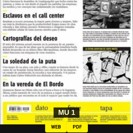
MU 1
WEB
PDF