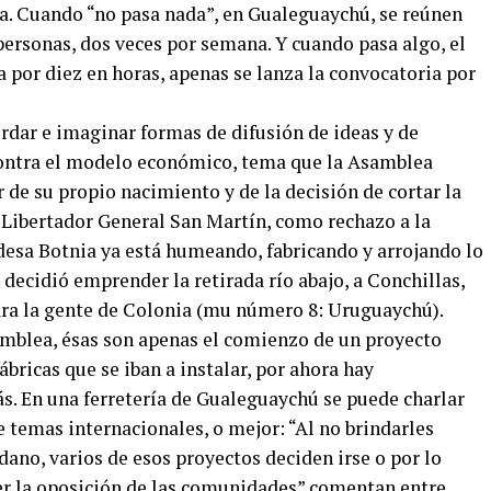
a. Cuando “no pasa nada”, en Gualeguaychú, se reúnen
ersonas, dos veces por semana. Y cuando pasa algo, el
 por diez en horas, apenas se lanza la convocatoria por
cordar e imaginar formas de difusión de ideas y de
contra el modelo económico, tema que la Asamblea
r de su propio nacimiento y de la decisión de cortar la
e Libertador General San Martín, como rechazo a la
ndesa Botnia ya está humeando, fabricando y arrojando lo
 decidió emprender la retirada río abajo, a Conchillas,
ara la gente de Colonia (mu número 8: Uruguaychú).
blea, ésas son apenas el comienzo de un proyecto
ábricas que se iban a instalar, por ahora hay
s. En una ferretería de Gualeguaychú se puede charlar
 temas internacionales, o mejor: “Al no brindarles
dano, varios de esos proyectos deciden irse o por lo
er la oposición de las comunidades” comentan entre