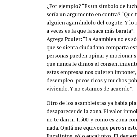
¿Por ejemplo? “Es un símbolo de lucha
sería un argumento en contra? “Que te
alguien agarrándolo del cogote. Y lo 
a veces es la que la saca más barata”.
Agrega Pouler: “La Asamblea no es só
que se sienta ciudadano comparta es
personas pueden opinar y mocionar su
que nunca le dimos el consentimiento 
estas empresas nos quieren imponer, 
desempleo, pocos ricos y muchos pobre
viviendo. Y no estamos de acuerdo”.
Otro de los asambleístas ya había pla
desaparecer de la zona. El valor inmo
no te dan ni 1.500. y como es zona co
nada. Ojalá me equivoque pero si esto
Eucaliptos, sólo eucaliptos. El desier