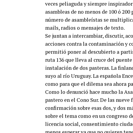
veces peliaguda y siempre inspirador
asambleas de no menos de 100 ó 200 p
número de asambleístas se multiplica
mails, radios o mensajes de texto.
Se juntan a intercambiar, discutir, a
acciones contra la contaminación y 
permitió poner al descubierto a parti
ruta 136 que lleva al cruce del puent
instalación de dos pasteras. La finla
suyo al río Uruguay. La española Ence
como para que el dilema sea ahora p
Como lo denunció hace mucho la Asam
pastero en el Cono Sur. De las nueve f
confirmación sobre esas dos, y dos má
sobre el tema como en un congreso de
licencia social, consentimiento ciuda
menos esperar ya que no quieren ten