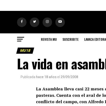
REVISTA MU
SUSCRIBITE
LAVACA EDITORA
MU18
La vida en asamb
Publicada
hace 18 años
el
29/09/2008
La Asamblea lleva casi 22 meses d
pasteras. Cuenta con el aval de lo
conflicto del campo, con Alfredo