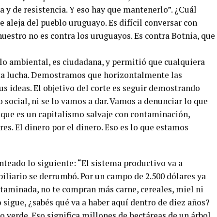
 y de resistencia. Y eso hay que mantenerlo”. ¿Cuál
 aleja del pueblo uruguayo. Es difícil conversar con
nuestro no es contra los uruguayos. Es contra Botnia, que
lo ambiental, es ciudadana, y permitió que cualquiera
ta lucha. Demostramos que horizontalmente las
s ideas. El objetivo del corte es seguir demostrando
social, ni se lo vamos a dar. Vamos a denunciar lo que
que es un capitalismo salvaje con contaminación,
s. El dinero por el dinero. Eso es lo que estamos
nteado lo siguiente: “El sistema productivo va a
biliario se derrumbó. Por un campo de 2.500 dólares ya
ntaminada, no te compran más carne, cereales, miel ni
 sigue, ¿sabés qué va a haber aquí dentro de diez años?
to verde. Eso significa millones de hectáreas de un árbol