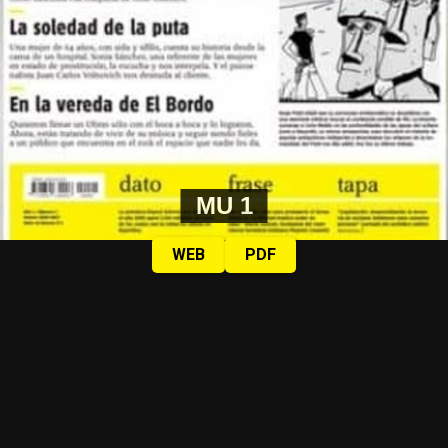
MU 1
WEB
PDF