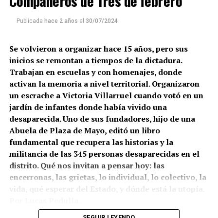
Compañeros de Tres de febrero
Publicada
hace 2 años
el
30/07/2024
Se volvieron a organizar hace 15 años, pero sus
inicios se remontan a tiempos de la dictadura.
Trabajan en escuelas y con homenajes, donde
activan la memoria a nivel territorial. Organizaron
un escrache a Victoria Villarruel cuando votó en un
jardín de infantes donde había vivido una
desaparecida. Uno de sus fundadores, hijo de una
Abuela de Plaza de Mayo, editó un libro
fundamental que recupera las historias y la
militancia de las 345 personas desaparecidas en el
distrito. Qué nos invitan a pensar hoy: las
encerronas, las grietas, lo individual, lo colectivo, la
vida, qué esperar del Estado, y dónde está la utopía.
Por Lucas Pedulla.
SEGUIR LEYENDO