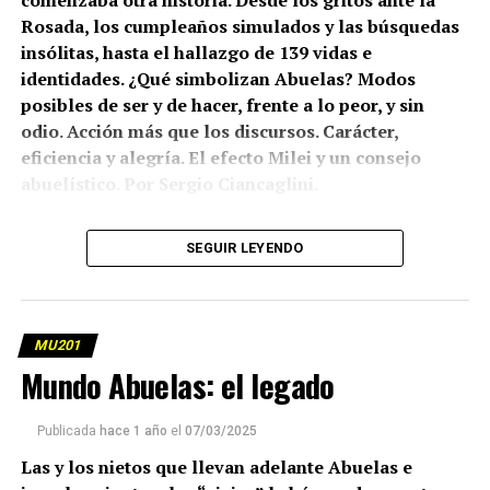
comenzaba otra historia. Desde los gritos ante la
Rosada, los cumpleaños simulados y las búsquedas
insólitas, hasta el hallazgo de 139 vidas e
identidades. ¿Qué simbolizan Abuelas? Modos
posibles de ser y de hacer, frente a lo peor, y sin
odio. Acción más que los discursos. Carácter,
eficiencia y alegría. El efecto Milei y un consejo
abuelístico. Por Sergio Ciancaglini.
(más…)
SEGUIR LEYENDO
MU201
Mundo Abuelas: el legado
Publicada
hace 1 año
el
07/03/2025
Las y los nietos que llevan adelante Abuelas e