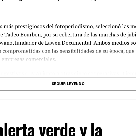
s más prestigiosos del fotoperiodismo, seleccionó las me
e Tadeo Bourbon, por su cobertura de las marchas de jubil
iovano, fundador de Lawen Documental. Ambos medios son
s comprometidas con las sensibilidades de su época, que 
n empresas comerciales.
gestivos (UMA) junto a otras cinco cooperativas: Tiemp
l Centro del País (Villa María, Córdoba) y El Ciudadano (
SEGUIR LEYENDO
us publicaciones web alcanzaron a más de 19 millones de 
s.
torios, comunidades, luchas e investigaciones. Arraigan t
lerta verde y la
 traslada la crisis a sus compañeros sino a la creativida
cal. Es con quien tenés al lado, codo a codo.