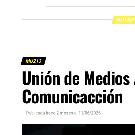
NOTAS
MU213
Unión de Medios 
Comunicacción
Publicada
hace 2 meses
el
11/06/2026