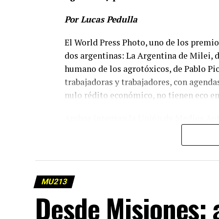
Por Lucas Pedulla
El World Press Photo, uno de los premio
dos argentinas: La Argentina de Milei, d
humano de los agrotóxicos, de Pablo P
trabajadoras y trabajadores, con agenda
nulo rédito económico, no tienen eco e
Ambos integran la Unión de Medios Auto
Tierra Viva (Buenos Aires), El Diario de
puestos de trabajo y en el último año s
audiencia compuesta un 54% por mujere
Juntas arraigan un saber hacer en terri
MU213
Desde Misiones: a
algoritmos. Arraigan una práctica que no
No es solo en un reel ni en formato verti