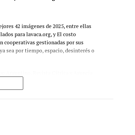
jores 42 imágenes de 2025, entre ellas
ados para lavaca.org, y El costo
 cooperativas gestionadas por sus
ya sea por tiempo, espacio, desinterés o
o Argentino, Revista Cítrica y Agencia
Rosario, Santa Fe). Alimentan 180
personas (mayoría sub 45 años), en una
emas que no se pierden en los
d de encontrar una salida.