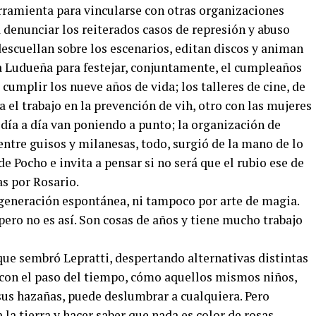
rramienta para vincularse con otras organizaciones
 denunciar los reiterados casos de represión y abuso
 descuellan sobre los escenarios, editan discos y animan
a Ludueña para festejar, conjuntamente, el cumpleaños
cumplir los nueve años de vida; los talleres de cine, de
a el trabajo en la prevención de vih, otro con las mujeres
e día a día van poniendo a punto; la organización de
ntre guisos y milanesas, todo, surgió de la mano de lo
e Pocho e invita a pensar si no será que el rubio ese de
as por Rosario.
 generación espontánea, ni tampoco por arte de magia.
ero no es así. Son cosas de años y tiene mucho trabajo
que sembró Lepratti, despertando alternativas distintas
, con el paso del tiempo, cómo aquellos mismos niños,
us hazañas, puede deslumbrar a cualquiera. Pero
 la tierra y hacer saber que nada es color de rosas.