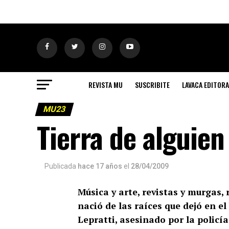
REVISTA MU
SUSCRIBITE
LAVACA EDITORA
MU23
Tierra de alguien
Publicada
hace 17 años
el
28/04/2009
Música y arte, revistas y murgas,
nació de las raíces que dejó en e
Lepratti, asesinado por la policí