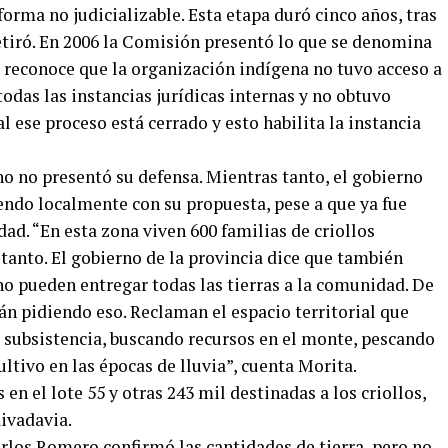
orma no judicializable. Esta etapa duró cinco años, tras
retiró. En 2006 la Comisión presentó lo que se denomina
e reconoce que la organización indígena no tuvo acceso a
 todas las instancias jurídicas internas y no obtuvo
al ese proceso está cerrado y esto habilita la instancia
o no presentó su defensa. Mientras tanto, el gobierno
endo localmente con su propuesta, pese a que ya fue
ad. “En esta zona viven 600 familias de criollos
tanto. El gobierno de la provincia dice que también
no pueden entregar todas las tierras a la comunidad. De
 pidiendo eso. Reclaman el espacio territorial que
 subsistencia, buscando recursos en el monte, pescando
ltivo en las épocas de lluvia”, cuenta Morita.
n el lote 55 y otras 243 mil destinadas a los criollos,
Rivadavia.
rlos Romero confirmó las cantidades de tierra, pero no