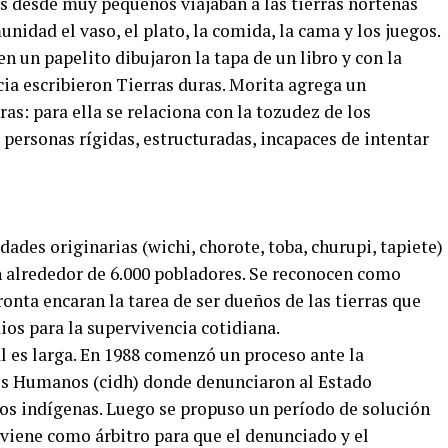
es desde muy pequeños viajaban a las tierras norteñas
nidad el vaso, el plato, la comida, la cama y los juegos.
en un papelito dibujaron la tapa de un libro y con la
cia escribieron Tierras duras. Morita agrega un
as: para ella se relaciona con la tozudez de los
 personas rígidas, estructuradas, incapaces de intentar
des originarias (wichi, chorote, toba, churupi, tapiete)
 alrededor de 6.000 pobladores. Se reconocen como
onta encaran la tarea de ser dueños de las tierras que
ios para la supervivencia cotidiana.
l es larga. En 1988 comenzó un proceso ante la
s Humanos (cidh) donde denunciaron al Estado
hos indígenas. Luego se propuso un período de solución
rviene como árbitro para que el denunciado y el