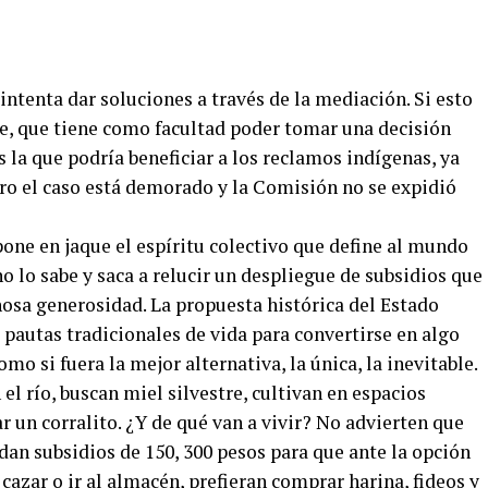
intenta dar soluciones a través de la mediación. Si esto
orte, que tiene como facultad poder tomar una decisión
s la que podría beneficiar a los reclamos indígenas, ya
ero el caso está demorado y la Comisión no se expidió
one en jaque el espíritu colectivo que define al mundo
rno lo sabe y saca a relucir un despliegue de subsidios que
osa generosidad. La propuesta histórica del Estado
s pautas tradicionales de vida para convertirse en algo
o si fuera la mejor alternativa, la única, la inevitable.
 el río, buscan miel silvestre, cultivan en espacios
r un corralito. ¿Y de qué van a vivir? No advierten que
an subsidios de 150, 300 pesos para que ante la opción
 cazar o ir al almacén, prefieran comprar harina, fideos y