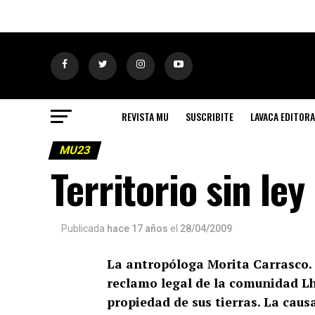
REVISTA MU
SUSCRIBITE
LAVACA EDITORA
MU23
Territorio sin ley
Publicada
hace 17 años
el
28/04/2009
La antropóloga Morita Carrasco. E
reclamo legal de la comunidad L
propiedad de sus tierras. La causa