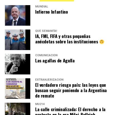
MUNDIAL
Infierno Infantino
QUÉ SEMANITA!
IA, FMI, FIFA y otras pequeñas
anécdotas sobre las instituciones
COMUNICACIÓN
Las agallas de Agulla
EXTRANJERIZACIÓN
El verdadero riesgo país: las leyes que
buscan seguir poniendo a la Argentina
de remate
MU214
La calle criminalizada: El derecho a la
protesta en la era Milei-Bullrich