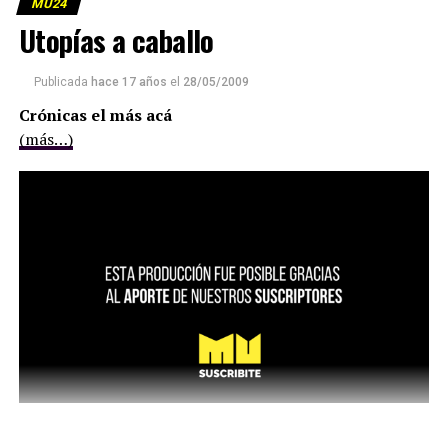
MU24
Utopías a caballo
Publicada
hace 17 años
el
28/05/2009
Crónicas el más acá
(más…)