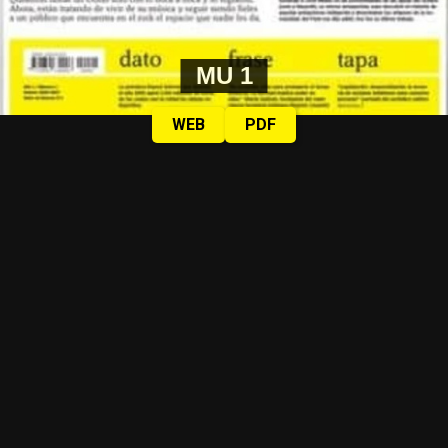
MU 1
WEB
PDF