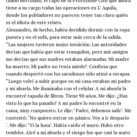
Guido Bertolaso, el capo de la Protezione Civil que ahora
tiene a su cargo todas las operaciones en L’ Aquila,
donde los pobladores no parecen tener tan claro quién
es el idiota de este relato.
Alessandro, de hecho, había decidido dormir con la ropa
puesta y en el sofá, para estar más cerca de la salida.
“Las mujeres tuvieron mejor intuición. Las autoridades
decían que había que estar tranquilos, pero mis amigos
me decían que sus madres estaban alarmadas. Mi madre
ha muerto. Mi padre no tenía miedo”. Confiesa que
cuando despertó con los sacudones sólo atinó a escapar.
“Luego volví a subir porque en mi casa estaban mi padre
y mi abuela. Me iluminaba con el celular. A mi abuela la
encontré tapada de libros. Tiene 90 años. Me dijo: ¿Has
visto lo que ha pasado? A mi padre lo encontré en la
cama, muy compuesto. Le dije: ‘Padre, debemos salir’. Me
contestó: ‘No quiero entrar en pánico. Voy a ir despacio
´. Me dijo: ‘Vi la luna’. Había caído el muro. Hubo otro
temblor. Alcé a mi abuela y el riesgo fue que casi la mato