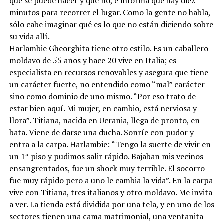
qué se puede hacer y qué no, e informa que hay diez
minutos para recorrer el lugar. Como la gente no habla,
sólo cabe imaginar qué es lo que no están diciendo sobre
su vida allí.
Harlambie Gheorghita tiene otro estilo. Es un caballero
moldavo de 55 años y hace 20 vive en Italia; es
especialista en recursos renovables y asegura que tiene
un carácter fuerte, no entendido como “mal” carácter
sino como dominio de uno mismo. “Por eso trato de
estar bien aquí. Mi mujer, en cambio, está nerviosa y
llora”. Titiana, nacida en Ucrania, llega de pronto, en
bata. Viene de darse una ducha. Sonríe con pudor y
entra a la carpa. Harlambie: “Tengo la suerte de vivir en
un 1ª piso y pudimos salir rápido. Bajaban mis vecinos
ensangrentados, fue un shock muy terrible. El socorro
fue muy rápido pero a uno le cambia la vida”. En la carpa
vive con Titiana, tres italianos y otro moldavo. Me invita
a ver. La tienda está dividida por una tela, y en uno de los
sectores tienen una cama matrimonial, una ventanita