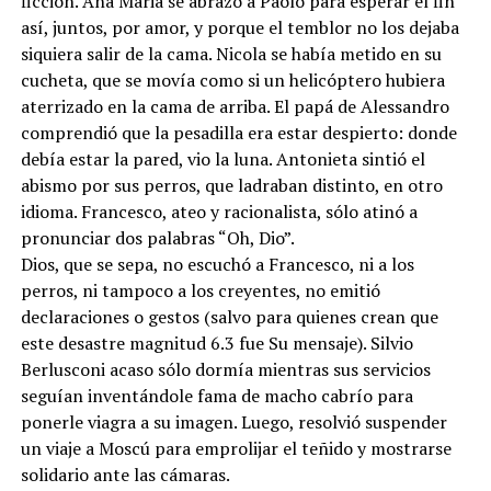
ficción. Ana Maria se abrazó a Paolo para esperar el fin
así, juntos, por amor, y porque el temblor no los dejaba
siquiera salir de la cama. Nicola se había metido en su
cucheta, que se movía como si un helicóptero hubiera
aterrizado en la cama de arriba. El papá de Alessandro
comprendió que la pesadilla era estar despierto: donde
debía estar la pared, vio la luna. Antonieta sintió el
abismo por sus perros, que ladraban distinto, en otro
idioma. Francesco, ateo y racionalista, sólo atinó a
pronunciar dos palabras “Oh, Dio”.
Dios, que se sepa, no escuchó a Francesco, ni a los
perros, ni tampoco a los creyentes, no emitió
declaraciones o gestos (salvo para quienes crean que
este desastre magnitud 6.3 fue Su mensaje). Silvio
Berlusconi acaso sólo dormía mientras sus servicios
seguían inventándole fama de macho cabrío para
ponerle viagra a su imagen. Luego, resolvió suspender
un viaje a Moscú para emprolijar el teñido y mostrarse
solidario ante las cámaras.