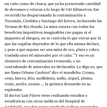
un caño como de cloaca, que ya ha presentado cantidad
de derrames y roturas a lo largo de 345 kilómetros. Ese
recorrido ha desparramado la contaminación a
Tucumán, Córdoba y Santiago del Estero, incluyendo las
Termas de Río Hondo. La mina cuenta con todos los
beneficios impositivos imaginables (no pagan ni el
impuesto al cheque), no se controla lo que extrae por lo
que las regalías dependen de lo que ella misma declare,
y pese a que supone ser una mina de oro, plata y cobre,
traslada unos 60 minerales por el caño. “Y eso es un
elemento de contaminación tremendo, y un
contrabando de minerales no declarados. Lo digo yo, que
me llamo Urbano Cardozo” dice el susodicho. Cromo,
cesio, hierro, litio, molibdeno, sodio, níquel, plomo,
renio, azufre, uranio…, la química drenando en su
esplendor.
El doctor Luis Flores viene realizando estudios y
estadísticas con otros médicos del Hospital de
Andalgalá, que dan como resultado índices anormales