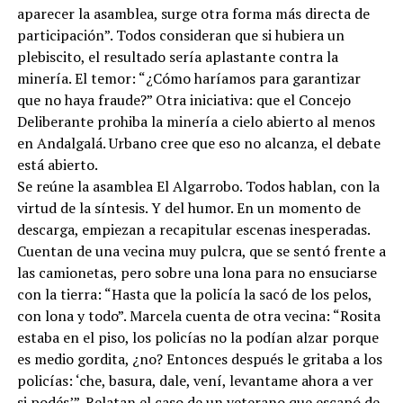
aparecer la asamblea, surge otra forma más directa de
participación”. Todos consideran que si hubiera un
plebiscito, el resultado sería aplastante contra la
minería. El temor: “¿Cómo haríamos para garantizar
que no haya fraude?” Otra iniciativa: que el Concejo
Deliberante prohiba la minería a cielo abierto al menos
en Andalgalá. Urbano cree que eso no alcanza, el debate
está abierto.
Se reúne la asamblea El Algarrobo. Todos hablan, con la
virtud de la síntesis. Y del humor. En un momento de
descarga, empiezan a recapitular escenas inesperadas.
Cuentan de una vecina muy pulcra, que se sentó frente a
las camionetas, pero sobre una lona para no ensuciarse
con la tierra: “Hasta que la policía la sacó de los pelos,
con lona y todo”. Marcela cuenta de otra vecina: “Rosita
estaba en el piso, los policías no la podían alzar porque
es medio gordita, ¿no? Entonces después le gritaba a los
policías: ‘che, basura, dale, vení, levantame ahora a ver
si podés’”. Relatan el caso de un veterano que escapó de