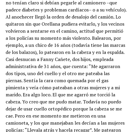
no tenían claro si debían pegarle al camionero –que
padece diabetes y problemas cardíacos– o a su vehículo).
Al anochecer llegó la orden de desalojo del camión. Lo
quitaron sin que Orellana pudiera evitarlo, y los vecinos
volvieron a sentarse en el camino, actitud que permitió
a los policías su momento más violento. Balearon, por
ejemplo, a un chico de 16 años (todavía tiene las marcas
de los balazos), lo patearon en la cabeza y en la espalda.
Casi desnucan a Fanny Cañete, dos hijos, empleada
administrativa de 31 años, que cuenta: “Me agarraron
dos tipos, uno del cuello y el otro me pateaba las
piernas. Sentía la cara como quemada por el gas
pimienta y veía cómo pateaban a otras mujeres y a mi
marido. Era algo loco. El que me agarró me torció la
cabeza. Yo creo que me pudo matar. Todavía no puedo
dejar de usar cuello ortopédico porque la cabeza se me
cae. Pero en ese momento me metieron en una
camioneta, y los que manejaban les decían a las mujeres
policías: “Llevala atrás y hacela recagar”. Me patearon