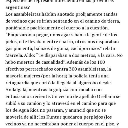
especiales de represión floreciendo en las provincias
argentinas?
Los asambleístas habían anotado prolijamente tandas
de vecinos que se irían sentando en el camino de tierra,
poniéndole pacíficamente el cuerpo a la cuestión.
“Empezaron a pegar, unos agarraban a la gente de los
pelos, o te llevaban entre cuatro, otros nos disparaban
gas pimienta, balazos de goma, cachiporrazos” relata
Marcela. Aldo: “Te disparaban a dos metros, a la cara. No
hubo muertos de casualidad”. Además de los 100
efectivos pertrechados contra 300 asambleístas, la
mayoría mujeres (por la hora) la policía tenía una
retaguardia que cortó la llegada al algarrobo desde
Andalgalá, mientras la golpiza continuaba con
entusiasmo creciente. Un vecino de apellido Orellana se
subió a su camión y lo atravesó en el camino para que
los de Agua Rica no pasaran, y anunció que no se
movería de allí: los Kuntur quedaron perplejos (los
vecinos ya no necesitaban poner el cuerpo en el piso, y