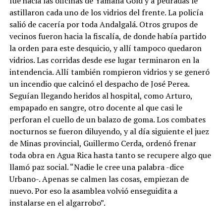
fue hacia las oficinas de Yamana Gold y a pedradas le
astillaron cada uno de los vidrios del frente. La policía
salió de cacería por toda Andalgalá. Otros grupos de
vecinos fueron hacia la fiscalía, de donde había partido
la orden para este desquicio, y allí tampoco quedaron
vidrios. Las corridas desde ese lugar terminaron en la
intendencia. Allí también rompieron vidrios y se generó
un incendio que calcinó el despacho de José Perea.
Seguían llegando heridos al hospital, como Arturo,
empapado en sangre, otro docente al que casi le
perforan el cuello de un balazo de goma. Los combates
nocturnos se fueron diluyendo, y al día siguiente el juez
de Minas provincial, Guillermo Cerda, ordenó frenar
toda obra en Agua Rica hasta tanto se recupere algo que
llamó paz social. “Nadie le cree una palabra -dice
Urbano-. Apenas se calmen las cosas, empiezan de
nuevo. Por eso la asamblea volvió enseguidita a
instalarse en el algarrobo”.