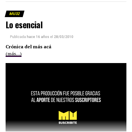
MU32
Lo esencial
Publicada
hace 16 años
el
28/03/2010
Crónica del más acá
(más…)