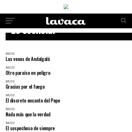
MU32
Lo esencial
MU32
Las venas de Andalgalá
MU32
Otro paraíso en peligro
MU32
Gracias por el fuego
MU32
El discreto encanto del Pepe
MU32
Nada más que la verdad
MU32
El sospechoso de siempre