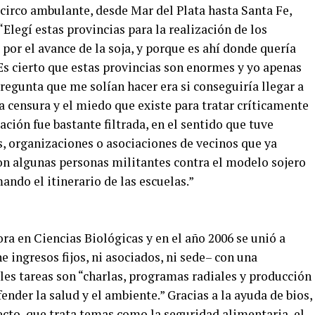
circo ambulante, desde Mar del Plata hasta Santa Fe,
Elegí estas provincias para la realización de los
 por el avance de la soja, y porque es ahí donde quería
Es cierto que estas provincias son enormes y yo apenas
pregunta que me solían hacer era si conseguiría llegar a
la censura y el miedo que existe para tratar críticamente
pación fue bastante filtrada, en el sentido que tuve
s, organizaciones o asociaciones de vecinos que ya
on algunas personas militantes contra el modelo sojero
ando el itinerario de las escuelas.”
ra en Ciencias Biológicas y en el año 2006 se unió a
ne ingresos fijos, ni asociados, ni sede– con una
ales tareas son “charlas, programas radiales y producción
nder la salud y el ambiente.” Gracias a la ayuda de bios,
ecto, que trata temas como la seguridad alimentaria, el