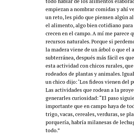
todo hablar de los alimentos elaborad
empiezan a nombrar comidas y ahí v
un reto, les pido que piensen algún a
el alimento, algo bien cotidiano para
crecen en el campo. A mí me parece qu
recursos naturales. Porque si perdemo
la madera viene de un árbol o que el 
subterránea, después más fácil es qu
esta actividad con chicos rurales, qu
rodeados de plantas y animales. Igua
un chico dijo: ‘Los fideos vienen del p
Las actividades que rodean a la proye
generarles curiosidad: “El paso sigu
importante que en campo haya de todo
trigo, vacas, cereales, verduras, se pl
porquería, habría milanesas de lechug
todo.”