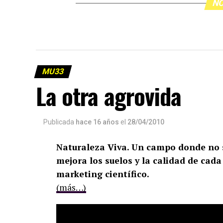
NO
MU33
La otra agrovida
Publicada
hace 16 años
el
28/04/2010
Naturaleza Viva. Un campo donde no se
mejora los suelos y la calidad de cada
marketing científico.
(más…)