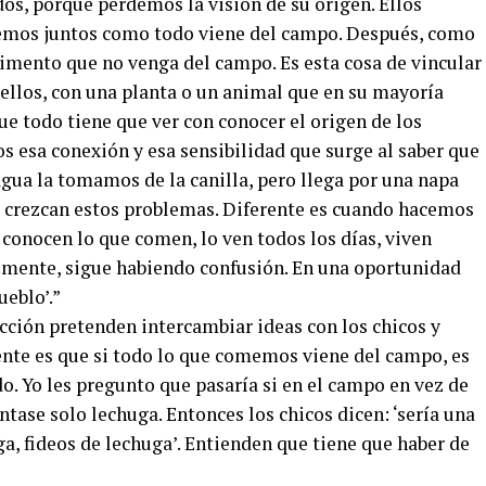
os, porque perdemos la visión de su origen. Ellos
emos juntos como todo viene del campo. Después, como
limento que no venga del campo. Es esta cosa de vincular
 ellos, con una planta o un animal que en su mayoría
e todo tiene que ver con conocer el origen de los
s esa conexión y esa sensibilidad que surge al saber que
agua la tomamos de la canilla, pero llega por una napa
e crezcan estos problemas. Diferente es cuando hacemos
e conocen lo que comen, lo ven todos los días, viven
lmente, sigue habiendo confusión. En una oportunidad
ueblo’.”
cción pretenden intercambiar ideas con los chicos y
iente es que si todo lo que comemos viene del campo, es
. Yo les pregunto que pasaría si en el campo en vez de
antase solo lechuga. Entonces los chicos dicen: ‘sería una
a, fideos de lechuga’. Entienden que tiene que haber de