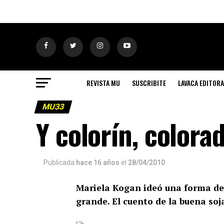
REVISTA MU
SUSCRIBITE
LAVACA EDITORA
MU33
Y colorín, colora
Publicada
hace 16 años
el
28/04/2010
Mariela Kogan ideó una forma de
grande. El cuento de la buena soj