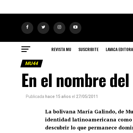
REVISTA MU
SUSCRIBITE
LAVACA EDITORA
MU44
En el nombre del
Publicada
hace 15 años
el
27/05/2011
La bolivana María Galindo, de Mu
identidad latinoamericana como u
descubrir lo que permanece domi