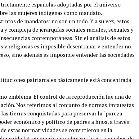
estrictamente españolas adoptadas por el universo
obre las mujeres indígenas como mandato.
tintos de mandatos: no son un todo. Y a su vez, estos
a y compleja de jerarquías sociales raciales, sexuales y
onsecuencias contemporáneas. Sin el análisis de estos
es y religiosas es imposible desentrañar y entender no
oceso, sino además es imposible entender las sociedades
stituciones patriarcales básicamente está concentrada
como emblema. El control de la reproducción fue una de
nización. Nos referimos al conjunto de normas impuestas
las tierras conquistadas para preservar la “pureza
 poder económico y político de padres a hijos, a través
s de estas normatividades se convirtieron en la
lancoide latinoamericana sobre sus hijas, y muchos de