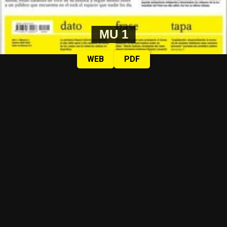
MU 1
WEB
PDF