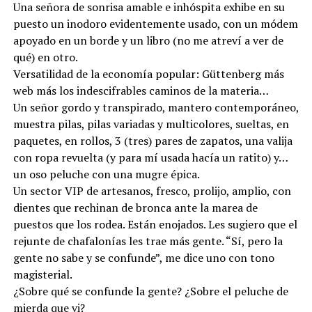
Una señora de sonrisa amable e inhóspita exhibe en su
puesto un inodoro evidentemente usado, con un módem
apoyado en un borde y un libro (no me atreví a ver de
qué) en otro.
Versatilidad de la economía popular: Güttenberg más
web más los indescifrables caminos de la materia…
Un señor gordo y transpirado, mantero contemporáneo,
muestra pilas, pilas variadas y multicolores, sueltas, en
paquetes, en rollos, 3 (tres) pares de zapatos, una valija
con ropa revuelta (y para mí usada hacía un ratito) y…
un oso peluche con una mugre épica.
Un sector VIP de artesanos, fresco, prolijo, amplio, con
dientes que rechinan de bronca ante la marea de
puestos que los rodea. Están enojados. Les sugiero que el
rejunte de chafalonías les trae más gente. “Sí, pero la
gente no sabe y se confunde”, me dice uno con tono
magisterial.
¿Sobre qué se confunde la gente? ¿Sobre el peluche de
mierda que vi?