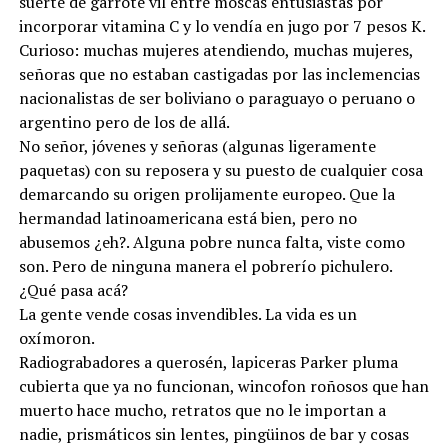
suerte de garrote vil entre moscas entusiastas por
incorporar vitamina C y lo vendía en jugo por 7 pesos K.
Curioso: muchas mujeres atendiendo, muchas mujeres,
señoras que no estaban castigadas por las inclemencias
nacionalistas de ser boliviano o paraguayo o peruano o
argentino pero de los de allá.
No señor, jóvenes y señoras (algunas ligeramente
paquetas) con su reposera y su puesto de cualquier cosa
demarcando su origen prolijamente europeo. Que la
hermandad latinoamericana está bien, pero no
abusemos ¿eh?. Alguna pobre nunca falta, viste como
son. Pero de ninguna manera el pobrerío pichulero.
¿Qué pasa acá?
La gente vende cosas invendibles. La vida es un
oxímoron.
Radiograbadores a querosén, lapiceras Parker pluma
cubierta que ya no funcionan, wincofon roñosos que han
muerto hace mucho, retratos que no le importan a
nadie, prismáticos sin lentes, pingüinos de bar y cosas