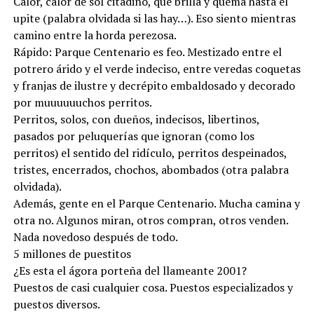
Calor, calor de sol citadino, que brilla y quema hasta el
upite (palabra olvidada si las hay…). Eso siento mientras
camino entre la horda perezosa.
Rápido: Parque Centenario es feo. Mestizado entre el
potrero árido y el verde indeciso, entre veredas coquetas
y franjas de ilustre y decrépito embaldosado y decorado
por muuuuuuchos perritos.
Perritos, solos, con dueños, indecisos, libertinos,
pasados por peluquerías que ignoran (como los
perritos) el sentido del ridículo, perritos despeinados,
tristes, encerrados, chochos, abombados (otra palabra
olvidada).
Además, gente en el Parque Centenario. Mucha camina y
otra no. Algunos miran, otros compran, otros venden.
Nada novedoso después de todo.
5 millones de puestitos
¿Es esta el ágora porteña del llameante 2001?
Puestos de casi cualquier cosa. Puestos especializados y
puestos diversos.