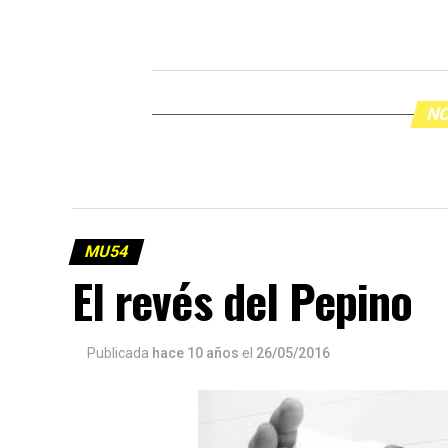
NO
MU54
El revés del Pepino
Publicada
hace 10 años
el
26/05/2016