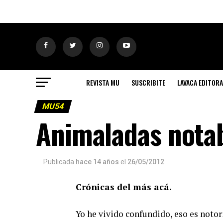
REVISTA MU
SUSCRIBITE
LAVACA EDITORA
MU54
Animaladas nota
Publicada
hace 14 años
el
26/05/2012
Crónicas del más acá.
Yo he vivido confundido, eso es notor