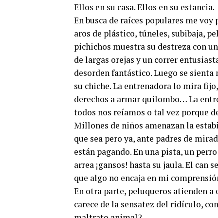
Ellos en su casa. Ellos en su estancia.
En busca de raíces populares me voy p
aros de plástico, túneles, subibaja, 
pichichos muestra su destreza con una
de largas orejas y un correr entusias
desorden fantástico. Luego se sient
su chiche. La entrenadora lo mira fijo
derechos a armar quilombo… La entren
todos nos reíamos o tal vez porque de
Millones de niños amenazan la estabil
que sea pero ya, ante padres de mirad
están pagando. En una pista, un perro
arrea ¡gansos! hasta su jaula. El can 
que algo no encaja en mi comprensió
En otra parte, peluqueros atienden a
carece de la sensatez del ridículo, c
maltrato animal?