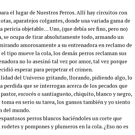
ara el lugar de Nuestros Perros. Allí hay circuitos con
pelotas, aparatejos colgantes, donde una variada gama de
 pericia objetable… Uno, (que debía ser fino, pero no)
ta, se ocupa de tirar absolutamente todo, armando un
a mirando amorosamente a su entrenadora en reclamo de
, el tipo mueve la cola, los demás perros reclaman sus
adora no lo asesinó tal vez por amor, tal vez porque
cidió esperar para perpetrar el crimen.
idad del Universo gritando, llorando, pidiendo algo, lo
a perdida que se interrogan acerca de los pecados que
 pastor, escocés o santiagueño, chiquito, blanco y negro,
se toma en serio su tarea, los gansos también y yo siento
n del mundo.
 espantosos perros blancos haciéndoles un corte que
on rodetes y pompones y plumeros en la cola. ¿Eso no es