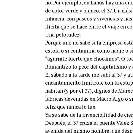
no. Por ejemplo, en Lanús hay una eno
de color verde y blanco, el 37. Un clá
infancia, con paseos y vivencias y has
ilícita que se hace entre el viaje en co
Una pelotudez.
Porque uno no sabe si la empresa est
estofa o si contamina como nadie o s
“agarrate fuerte que chocamos”. O tod
Romantizo lo peor del capitalismo y 
El sábado a la tarde me subí al 37 y 
encantamiento limítrofe con la estupi
habitan (y por el 37), dignos de Marec
fábricas devenidas en Macro Algo o
feliz que nunca lo fue.
Ya se sabe de la invencibilidad de cie
Después, el 37 cruza el puente Vélez 
avenida del mismo nombre, que despué