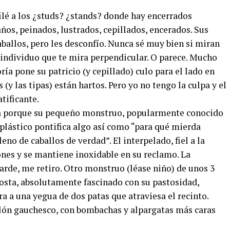
lé a los ¿studs? ¿stands? donde hay encerrados
años, peinados, lustrados, cepillados, encerados. Sus
aballos, pero les desconfío. Nunca sé muy bien si miran
n individuo que te mira perpendicular. O parece. Mucho
ía pone su patricio (y cepillado) culo para el lado en
 (y las tipas) están hartos. Pero yo no tengo la culpa y el
atificante.
 porque su pequeño monstruo, popularmente conocido
 plástico pontifica algo así como “para qué mierda
leno de caballos de verdad”. El interpelado, fiel a la
nes y se mantiene inoxidable en su reclamo. La
arde, me retiro. Otro monstruo (léase niño) de unos 3
osta, absolutamente fascinado con su pastosidad,
 a una yegua de dos patas que atraviesa el recinto.
illón gauchesco, con bombachas y alpargatas más caras