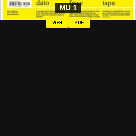
MU 1
WEB
PDF