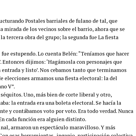
ucturando Postales barriales de fulano de tal, que
 la mirada de los vecinos sobre el barrio, ahora que se
 la tercera obra del grupo; la segunda fue La fiesta
o fue estupendo. Lo cuenta Belén: “Teníamos que hacer
007. Entonces dijimos: ‘Hagámosla con personajes que
a entrada y listo’. Nos cebamos tanto que terminamos
 elecciones armamos una fiesta electoral: la del
ano V”.
séquitos. Uno, más bien de corte liberal y otro,
ba: la entrada era una boleta electoral. Se hacía la
gente y contábamos voto por voto. Era todo verdad. Nunca
En cada función era alguien distinto.
ginal, armaron un espectáculo maravilloso. Y más
Con esas herramientas -ingenio, participación colectiva,