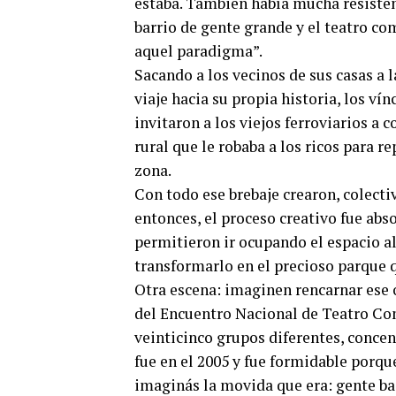
estaba. También había mucha resistenc
barrio de gente grande y el teatro co
aquel paradigma”.
Sacando a los vecinos de sus casas a l
viaje hacia su propia historia, los ví
invitaron a los viejos ferroviarios a 
rural que le robaba a los ricos para re
zona.
Con todo ese brebaje crearon, colect
entonces, el proceso creativo fue abs
permitieron ir ocupando el espacio al
transformarlo en el precioso parque q
Otra escena: imaginen rencarnar ese 
del Encuentro Nacional de Teatro Com
veinticinco grupos diferentes, concen
fue en el 2005 y fue formidable porque
imaginás la movida que era: gente bai