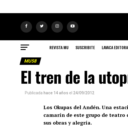
REVISTA MU
SUSCRIBITE
LAVACA EDITORA
MU58
El tren de la utop
Publicada
hace 14 años
el
24/09/2012
Los Okupas del Andén. Una estac
camarín de este grupo de teatro 
sus obras y alegría.